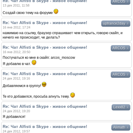
Re: Чат Alfisti в Skype - живое общение!
↓
ARCOS
13 дек 2011, 11:58
Создай свою тему на форуме
Re: Чат Alfisti в Skype - живое общение!
↓
uptrance2day
16 янв 2012, 17:24
нажимаю на ссылку, браузер спрашивает чем открыть, говорю скайп, и
ничего не происходит, че делать?
Re: Чат Alfisti в Skype - живое общение!
↓
ARCOS
16 янв 2012, 20:50
Постучаться ко мне в скайп: arcos_moscow
Я добавлю в чат.
Re: Чат Alfisti в Skype - живое общение!
↓
ARCOS
24 дек 2012, 19:16
Добавляемся в группу!
Те кто добавился, просьба апнуть тему.
Re: Чат Alfisti в Skype - живое общение!
↓
Lexx82
24 дек 2012, 19:20
Я добавился!
Re: Чат Alfisti в Skype - живое общение!
↓
Alimath
24 дек 2012, 19:57