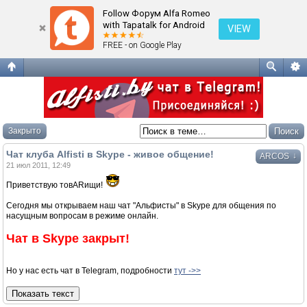
Чат клуба Alfisti в Skype - живое общение!
Follow Форум Alfa Romeo
with Tapatalk for Android
VIEW
FREE - on Google Play
Закрыто
Чат клуба Alfisti в Skype - живое общение!
↓
ARCOS
21 июл 2011, 12:49
Приветствую товARищи!
Сегодня мы открываем наш чат "Альфисты" в Skype для общения по
насущным вопросам в режиме онлайн.
Чат в Skype закрыт!
Но у нас есть чат в Telegram, подробности
тут ->>
Показать текст