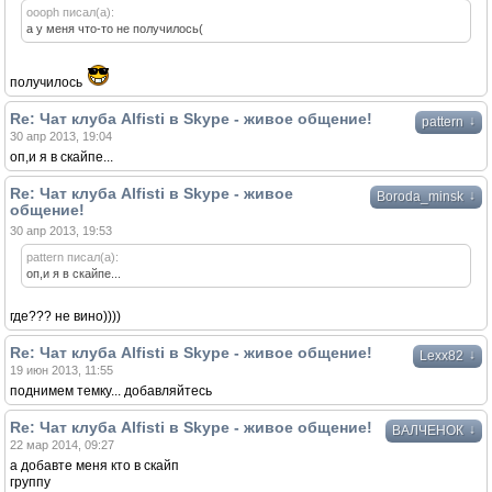
oooph писал(а):
а у меня что-то не получилось(
получилось
Re: Чат клуба Alfisti в Skype - живое общение!
↓
pattern
30 апр 2013, 19:04
оп,и я в скайпе...
Re: Чат клуба Alfisti в Skype - живое
↓
Boroda_minsk
общение!
30 апр 2013, 19:53
pattern писал(а):
оп,и я в скайпе...
где??? не вино))))
Re: Чат клуба Alfisti в Skype - живое общение!
↓
Lexx82
19 июн 2013, 11:55
поднимем темку... добавляйтесь
Re: Чат клуба Alfisti в Skype - живое общение!
↓
ВАЛЧЕНОК
22 мар 2014, 09:27
а добавте меня кто в скайп
группу