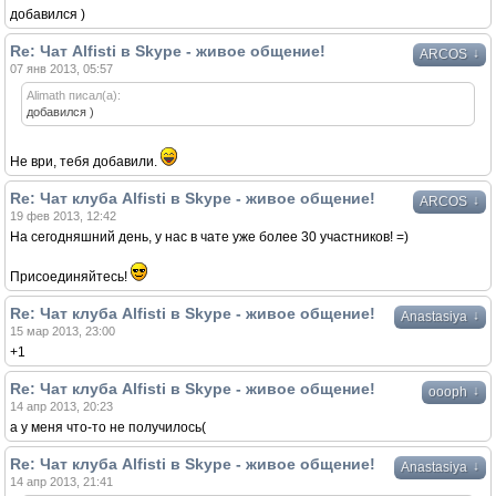
добавился )
Re: Чат Alfisti в Skype - живое общение!
↓
ARCOS
07 янв 2013, 05:57
Alimath писал(а):
добавился )
Не ври, тебя добавили.
Re: Чат клуба Alfisti в Skype - живое общение!
↓
ARCOS
19 фев 2013, 12:42
На сегодняшний день, у нас в чате уже более 30 участников! =)
Присоединяйтесь!
Re: Чат клуба Alfisti в Skype - живое общение!
↓
Anastasiya
15 мар 2013, 23:00
+1
Re: Чат клуба Alfisti в Skype - живое общение!
↓
oooph
14 апр 2013, 20:23
а у меня что-то не получилось(
Re: Чат клуба Alfisti в Skype - живое общение!
↓
Anastasiya
14 апр 2013, 21:41