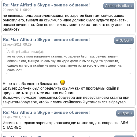
Re: Чат Alfisti в Skype - живое общение!
↓
Antik-prisadka
22 июл 2011, 08:22
не являюсь пользователем скайпа, но зареген был там. сейчас зашел,
обновил его, тыкнул на ссылку, по идее должно было куда-то пренести,
однако ничего в скайпе не появилось. может из за того что нету денег на
балансе?
Re: Чат Alfisti в Skype - живое общение!
↓
ARCOS
22 июл 2011, 09:29
Antik-prisadka писал(а):
не являюсь пользователем скайпа, но зареген был там. сейчас зашел,
обновил его, тыкнул на ссылку, по идее должно было куда-то пренести,
однако ничего в скайпе не появилось. может из за того что нету денег на
балансе?
Неее все абсолютно бесплатно.
Браузер должен был определить ссылку как от программы скайп и
предложить открыть ее именно скайпом.
Возможно поможет перезапуск браузера или переустановка скайпа при
закрытом браузере, чтобы плагин скайповский установился в браузер.
Re: Чат Alfisti в Skype - живое общение!
↓
Андре
11 дек 2011, 13:07
Извините,недавно зарегистрировался,где можно задать вопрос по Alfe!
СПАСИБО!