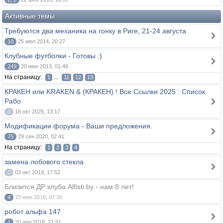
Активные темы
Требуются два механика на гонку в Риге, 21-24 августа
10
25 июл 2014, 20:27
Клубные футболки - Готовы :)
249
20 июн 2013, 01:46
На страницу:
...
1
11
12
13
КРАКЕН или KRAKEN & (КРАКЕН) ! Все Ссылки 2025 : Список
Рабо
0
16 окт 2025, 13:17
Модификации форума - Ваши предложения.
75
29 сен 2020, 02:41
На страницу:
1
2
3
4
замена лобового стекла
0
03 окт 2019, 17:52
Близится ДР клуба Alfisti.by - нам 8 лет!
4
15 июн 2018, 07:26
робот альфа 147
1
20 апр 2018, 21:51