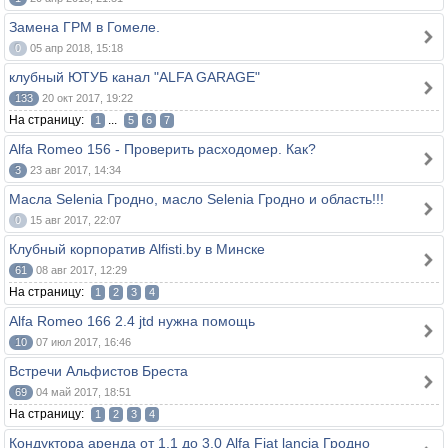
Замена ГРМ в Гомеле.
0
05 апр 2018, 15:18
клубный ЮТУБ канал "ALFA GARAGE"
133
20 окт 2017, 19:22
На страницу:
...
1
5
6
7
Alfa Romeo 156 - Проверить расходомер. Как?
3
23 авг 2017, 14:34
Масла Selenia Гродно, масло Selenia Гродно и область!!!
0
15 авг 2017, 22:07
Клубный корпоратив Alfisti.by в Минске
61
08 авг 2017, 12:29
На страницу:
1
2
3
4
Alfa Romeo 166 2.4 jtd нужна помощь
10
07 июл 2017, 16:46
Встречи Альфистов Бреста
69
04 май 2017, 18:51
На страницу:
1
2
3
4
Кондуктора аренда от 1.1 до 3.0 Alfa Fiat lancia Гродно