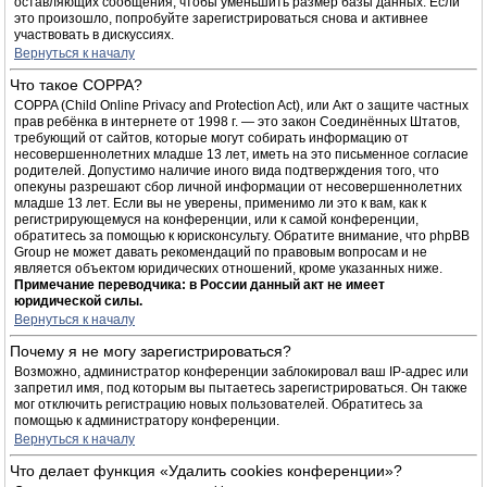
оставляющих сообщения, чтобы уменьшить размер базы данных. Если
это произошло, попробуйте зарегистрироваться снова и активнее
участвовать в дискуссиях.
Вернуться к началу
Что такое COPPA?
COPPA (Child Online Privacy and Protection Act), или Акт о защите частных
прав ребёнка в интернете от 1998 г. — это закон Соединённых Штатов,
требующий от сайтов, которые могут собирать информацию от
несовершеннолетних младше 13 лет, иметь на это письменное согласие
родителей. Допустимо наличие иного вида подтверждения того, что
опекуны разрешают сбор личной информации от несовершеннолетних
младше 13 лет. Если вы не уверены, применимо ли это к вам, как к
регистрирующемуся на конференции, или к самой конференции,
обратитесь за помощью к юрисконсульту. Обратите внимание, что phpBB
Group не может давать рекомендаций по правовым вопросам и не
является объектом юридических отношений, кроме указанных ниже.
Примечание переводчика: в России данный акт не имеет
юридической силы.
Вернуться к началу
Почему я не могу зарегистрироваться?
Возможно, администратор конференции заблокировал ваш IP-адрес или
запретил имя, под которым вы пытаетесь зарегистрироваться. Он также
мог отключить регистрацию новых пользователей. Обратитесь за
помощью к администратору конференции.
Вернуться к началу
Что делает функция «Удалить cookies конференции»?