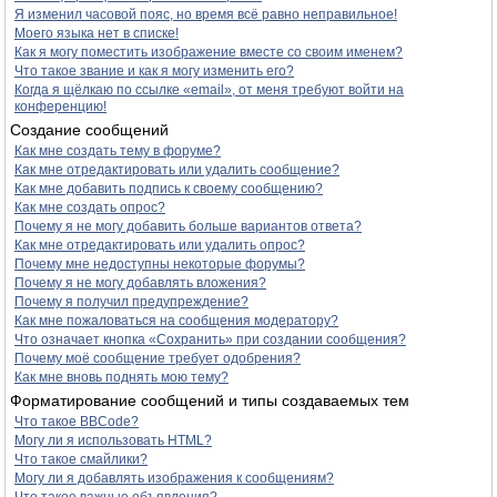
Я изменил часовой пояс, но время всё равно неправильное!
Моего языка нет в списке!
Как я могу поместить изображение вместе со своим именем?
Что такое звание и как я могу изменить его?
Когда я щёлкаю по ссылке «email», от меня требуют войти на
конференцию!
Создание сообщений
Как мне создать тему в форуме?
Как мне отредактировать или удалить сообщение?
Как мне добавить подпись к своему сообщению?
Как мне создать опрос?
Почему я не могу добавить больше вариантов ответа?
Как мне отредактировать или удалить опрос?
Почему мне недоступны некоторые форумы?
Почему я не могу добавлять вложения?
Почему я получил предупреждение?
Как мне пожаловаться на сообщения модератору?
Что означает кнопка «Сохранить» при создании сообщения?
Почему моё сообщение требует одобрения?
Как мне вновь поднять мою тему?
Форматирование сообщений и типы создаваемых тем
Что такое BBCode?
Могу ли я использовать HTML?
Что такое смайлики?
Могу ли я добавлять изображения к сообщениям?