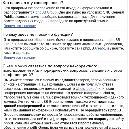
Кто написал эту конференцию?
Это программное обеспечение (в его исходной форме) создано и
распространяется
phpBB Group
. Оно доступно на условиях GNU General
Public Licence и может свободно распространяться. Для получения
более подробных сведений перейдите по приведённой ссылке.
Вернуться к началу
Почему здесь нет такой-то функции?
Это программное обеспечение было создано и лицензировано phpBB
Group. Если вы считаете, что какая-то функция должна быть добавлена,
или хотите сообщить об ошибке, посетите сайт phpBB
Area51
и узнайте,
как это сделать.
Вернуться к началу
С кем можно связаться по вопросу некорректного
использования и/или юридических вопросов, связанных с этой
конференцией?
Вы можете связаться с любым из администраторов, перечисленных в
списке на странице «Наша команда». Если вы не получили ответа,
свяжитесь с владельцем домена (сделайте
whois lookup
) или, если
конференция находится на бесплатном домене (например, chat.ru,
Yahoo!, free.fr, f2s.com и т. п.), с руководством или техподдержкой данного
домена. Учтите, что phpBB Group
не имеет никакого контроля над
данной конференцией
и не может нести никакой ответственности за то,
кем и как данная конференция используется. Не обращайтесь к phpBB
Group по юридическим вопросам (о приостановке работы конференции,
ответственности за неё и т. д.), которые
не относятся напрямую
к сайту
phpBB.com или которые частично относятся к программному
обеспечению phpBB Group. Если же вы всё-таки пошлёте email в адрес