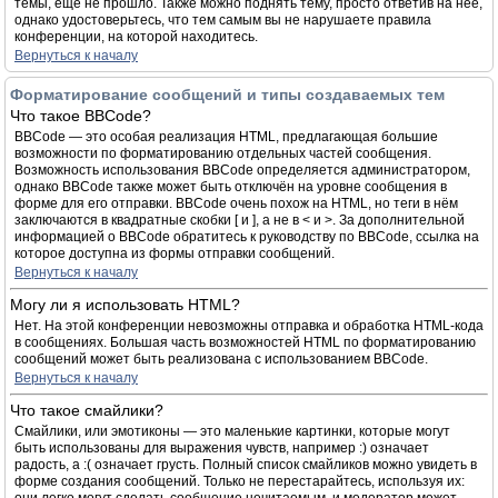
темы, ещё не прошло. Также можно поднять тему, просто ответив на неё,
однако удостоверьтесь, что тем самым вы не нарушаете правила
конференции, на которой находитесь.
Вернуться к началу
Форматирование сообщений и типы создаваемых тем
Что такое BBCode?
BBCode — это особая реализация HTML, предлагающая большие
возможности по форматированию отдельных частей сообщения.
Возможность использования BBCode определяется администратором,
однако BBCode также может быть отключён на уровне сообщения в
форме для его отправки. BBCode очень похож на HTML, но теги в нём
заключаются в квадратные скобки [ и ], а не в < и >. За дополнительной
информацией о BBCode обратитесь к руководству по BBCode, ссылка на
которое доступна из формы отправки сообщений.
Вернуться к началу
Могу ли я использовать HTML?
Нет. На этой конференции невозможны отправка и обработка HTML-кода
в сообщениях. Большая часть возможностей HTML по форматированию
сообщений может быть реализована с использованием BBCode.
Вернуться к началу
Что такое смайлики?
Смайлики, или эмотиконы — это маленькие картинки, которые могут
быть использованы для выражения чувств, например :) означает
радость, а :( означает грусть. Полный список смайликов можно увидеть в
форме создания сообщений. Только не перестарайтесь, используя их: