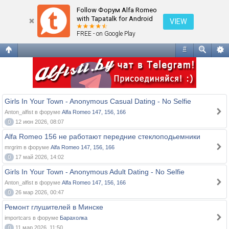
Сообщения без ответов
Follow Форум Alfa Romeo
with Tapatalk for Android
VIEW
FREE - on Google Play
#
Girls In Your Town - Anonymous Casual Dating - No Selfie
Anton_alfist в форуме
Alfa Romeo 147, 156, 166
0
12 июн 2026, 08:07
Alfa Romeo 156 не работают передние стеклоподьемники
mrgrim в форуме
Alfa Romeo 147, 156, 166
0
17 май 2026, 14:02
Girls In Your Town - Anonymous Adult Dating - No Selfie
Anton_alfist в форуме
Alfa Romeo 147, 156, 166
0
26 мар 2026, 00:47
Ремонт глушителей в Минске
importcars в форуме
Барахолка
0
11 мар 2026, 11:50