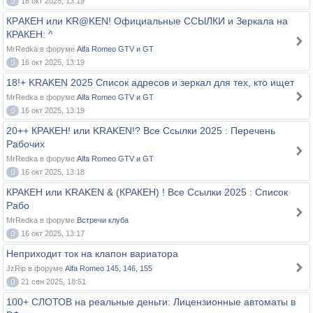
0
16 окт 2025, 13:19
КРAКЕH или KR@KEN! Официальные ССЫЛКИ и Зеркала на
КРАКЕH: ^
MrRedka в форуме
Alfa Romeo GTV и GT
0
16 окт 2025, 13:19
18!+ KRАKЕN 2025 Список aдресов и зеркaл для тех, кто ищет
MrRedka в форуме
Alfa Romeo GTV и GT
0
16 окт 2025, 13:19
20++ КРАКЕН! или KRAKEN!? Все Ссылки 2025 : Перечень
Рабочих
MrRedka в форуме
Alfa Romeo GTV и GT
0
16 окт 2025, 13:18
КРАКЕН или KRAKEN & (КРАКЕН) ! Все Ссылки 2025 : Список
Рабо
MrRedka в форуме
Встречи клуба
0
16 окт 2025, 13:17
Неприходит ток на клапон вариатора
JzRip в форуме
Alfa Romeo 145, 146, 155
0
21 сен 2025, 18:51
100+ СЛОТОВ на реальные деньги: Лицензионные автоматы в