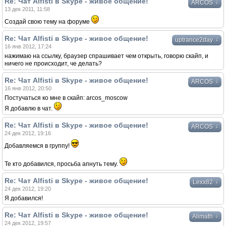
Re: Чат Alfisti в Skype - живое общение!
↓
ARCOS
13 дек 2011, 11:58
Создай свою тему на форуме
Re: Чат Alfisti в Skype - живое общение!
↓
uptrance2day
16 янв 2012, 17:24
нажимаю на ссылку, браузер спрашивает чем открыть, говорю скайп, и
ничего не происходит, че делать?
Re: Чат Alfisti в Skype - живое общение!
↓
ARCOS
16 янв 2012, 20:50
Постучаться ко мне в скайп: arcos_moscow
Я добавлю в чат.
Re: Чат Alfisti в Skype - живое общение!
↓
ARCOS
24 дек 2012, 19:16
Добавляемся в группу!
Те кто добавился, просьба апнуть тему.
Re: Чат Alfisti в Skype - живое общение!
↓
Lexx82
24 дек 2012, 19:20
Я добавился!
Re: Чат Alfisti в Skype - живое общение!
↓
Alimath
24 дек 2012, 19:57