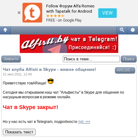
Чат клуба Alfisti в Skype - живое общение!
Follow Форум Alfa Romeo
with Tapatalk for Android
VIEW
FREE - on Google Play
Закрыто
Чат клуба Alfisti в Skype - живое общение!
↓
ARCOS
21 июл 2011, 12:49
Приветствую товARищи!
Сегодня мы открываем наш чат "Альфисты" в Skype для общения по
насущным вопросам в режиме онлайн.
Чат в Skype закрыт!
Но у нас есть чат в Telegram, подробности
тут ->>
Показать текст