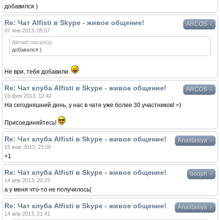
добавился )
Re: Чат Alfisti в Skype - живое общение!
↓
ARCOS
07 янв 2013, 05:57
Alimath писал(а):
добавился )
Не ври, тебя добавили.
Re: Чат клуба Alfisti в Skype - живое общение!
↓
ARCOS
19 фев 2013, 12:42
На сегодняшний день, у нас в чате уже более 30 участников! =)
Присоединяйтесь!
Re: Чат клуба Alfisti в Skype - живое общение!
↓
Anastasiya
15 мар 2013, 23:00
+1
Re: Чат клуба Alfisti в Skype - живое общение!
↓
oooph
14 апр 2013, 20:23
а у меня что-то не получилось(
Re: Чат клуба Alfisti в Skype - живое общение!
↓
Anastasiya
14 апр 2013, 21:41