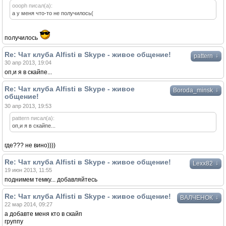
oooph писал(а):
а у меня что-то не получилось(
получилось
Re: Чат клуба Alfisti в Skype - живое общение!
↓
pattern
30 апр 2013, 19:04
оп,и я в скайпе...
Re: Чат клуба Alfisti в Skype - живое
↓
Boroda_minsk
общение!
30 апр 2013, 19:53
pattern писал(а):
оп,и я в скайпе...
где??? не вино))))
Re: Чат клуба Alfisti в Skype - живое общение!
↓
Lexx82
19 июн 2013, 11:55
поднимем темку... добавляйтесь
Re: Чат клуба Alfisti в Skype - живое общение!
↓
ВАЛЧЕНОК
22 мар 2014, 09:27
а добавте меня кто в скайп
группу