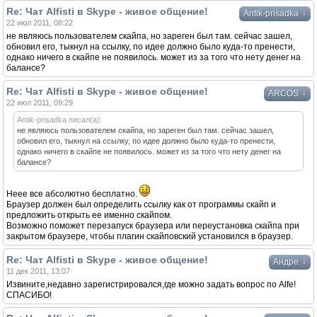
Re: Чат Alfisti в Skype - живое общение!
↓
Antik-prisadka
22 июл 2011, 08:22
не являюсь пользователем скайпа, но зареген был там. сейчас зашел,
обновил его, тыкнул на ссылку, по идее должно было куда-то пренести,
однако ничего в скайпе не появилось. может из за того что нету денег на
балансе?
Re: Чат Alfisti в Skype - живое общение!
↓
ARCOS
22 июл 2011, 09:29
Antik-prisadka писал(а):
не являюсь пользователем скайпа, но зареген был там. сейчас зашел,
обновил его, тыкнул на ссылку, по идее должно было куда-то пренести,
однако ничего в скайпе не появилось. может из за того что нету денег на
балансе?
Неее все абсолютно бесплатно.
Браузер должен был определить ссылку как от программы скайп и
предложить открыть ее именно скайпом.
Возможно поможет перезапуск браузера или переустановка скайпа при
закрытом браузере, чтобы плагин скайповский установился в браузер.
Re: Чат Alfisti в Skype - живое общение!
↓
Андре
11 дек 2011, 13:07
Извините,недавно зарегистрировался,где можно задать вопрос по Alfe!
СПАСИБО!