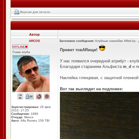
Версия для печати
Автор
ARCOS
Заголовок сообщения:
Клубные наклейки Alfisti.by -
Привет товARищи!
Глава клуба
У нас появился очередной атрибут - клуб
Благодаря стараниям Альфиста
m_d
и п
Наклейка глянцевая, с защитной пленкой 
Вот так выглядит на подложке:
Зарегистрирован:
26 фев
2010, 17:25
Сообщения:
1899
Откуда:
Минск
Авто:
Alfa Romeo 159 TBI