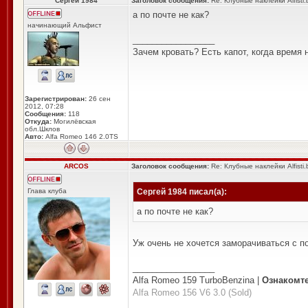
Сергей 1984
Заголовок сообщения:
Re: Клубные наклейки Alfisti.
а по почте не как?
начинающий Альфист
_________________
Зачем кровать? Есть капот, когда время 
Зарегистрирован:
26 сен
2012, 07:28
Сообщения:
118
Откуда:
Могилёвская
обл.Шклов
Авто:
Alfa Romeo 146 2.0TS
ARCOS
Заголовок сообщения:
Re: Клубные наклейки Alfisti.
Глава клуба
Сергей 1984 писал(а):
а по почте не как?
Уж очень не хочется заморачиваться с п
_________________
Alfa Romeo 159 TurboBenzina |
Ознакомт
Alfa Romeo 156 V6 3.0 (Sold)