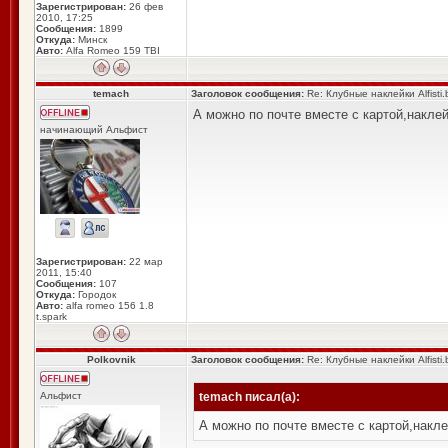
Зарегистрирован:
26 фев
2010, 17:25
Сообщения:
1899
Откуда:
Минск
Авто:
Alfa Romeo 159 TBI
temach
Заголовок сообщения:
Re: Клубные наклейки Alfisti.
А можно по почте вместе с картой,накле
начинающий Альфист
Зарегистрирован:
22 мар
2011, 15:40
Сообщения:
107
Откуда:
Городок
Авто:
alfa romeo 156 1.8
t.spark
Polkovnik
Заголовок сообщения:
Re: Клубные наклейки Alfisti.
Альфист
temach писал(а):
А можно по почте вместе с картой,накл