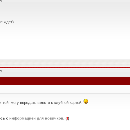
by
не ждет)
by
очтой, могу передать вместе с клубной картой.
есь с
информацией для новичков
. (
!
)