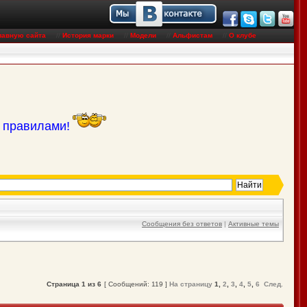
лавную сайта
//
История марки
//
Модели
//
Альфистам
//
О клубе
с правилами!
Сообщения без ответов
|
Активные темы
Страница
1
из
6
[ Сообщений: 119 ]
На страницу
1
,
2
,
3
,
4
,
5
,
6
След.