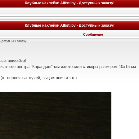
Клубные наклейки Alfisti.by - Доступны к заказу!
Клубные наклейки Alfisti.by - Доступны к заказу!
Сообщение
 Доступны к заказу!
ные наклейки!
ечатного центра "Карандаш" мы изготовили стикеры размером 10х15 см.
(от солнечных лучей, выцветания и т.п.).