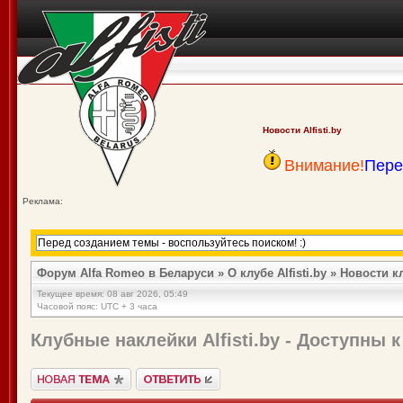
Новости Alfisti.by
Внимание!
Пере
Реклама:
Форум Alfa Romeo в Беларуси
»
О клубе Alfisti.by
»
Новости к
Текущее время: 08 авг 2026, 05:49
Часовой пояс: UTC + 3 часа
Клубные наклейки Alfisti.by - Доступны к
Новая тема">
Ответить