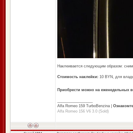
Наклеивается следующим образом: снима
Стоимость наклейки:
10 BYN, для владе
Приобрести можно на еженедельных вс
_________________
Alfa Romeo 159 TurboBenzina |
Ознакомт
Alfa Romeo 156 V6 3.0 (Sold)