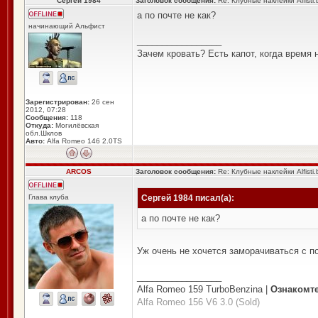
Сергей 1984
Заголовок сообщения:
Re: Клубные наклейки Alfisti.
а по почте не как?
начинающий Альфист
_________________
Зачем кровать? Есть капот, когда время 
Зарегистрирован:
26 сен
2012, 07:28
Сообщения:
118
Откуда:
Могилёвская
обл.Шклов
Авто:
Alfa Romeo 146 2.0TS
ARCOS
Заголовок сообщения:
Re: Клубные наклейки Alfisti.
Глава клуба
Сергей 1984 писал(а):
а по почте не как?
Уж очень не хочется заморачиваться с п
_________________
Alfa Romeo 159 TurboBenzina |
Ознакомт
Alfa Romeo 156 V6 3.0 (Sold)