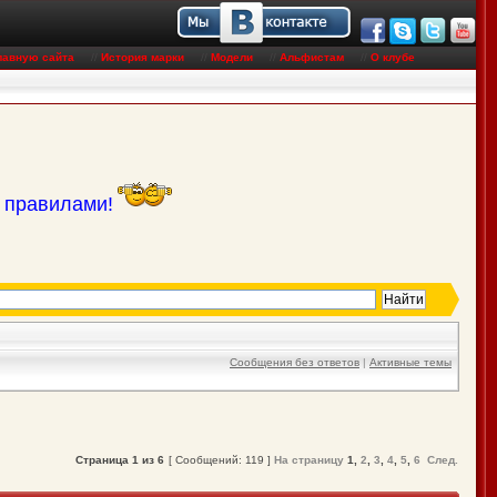
лавную сайта
//
История марки
//
Модели
//
Альфистам
//
О клубе
с правилами!
Сообщения без ответов
|
Активные темы
Страница
1
из
6
[ Сообщений: 119 ]
На страницу
1
,
2
,
3
,
4
,
5
,
6
След.