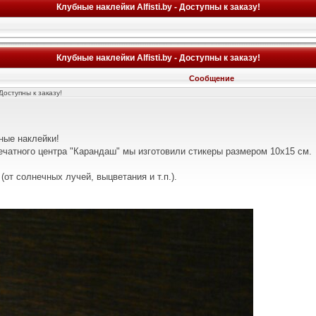
Клубные наклейки Alfisti.by - Доступны к заказу!
Клубные наклейки Alfisti.by - Доступны к заказу!
Сообщение
 Доступны к заказу!
ные наклейки!
ечатного центра "Карандаш" мы изготовили стикеры размером 10х15 см.
(от солнечных лучей, выцветания и т.п.).