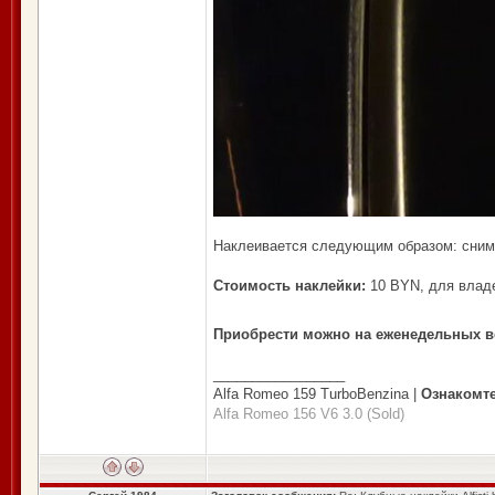
Наклеивается следующим образом: снима
Стоимость наклейки:
10 BYN, для владе
Приобрести можно на еженедельных вс
_________________
Alfa Romeo 159 TurboBenzina |
Ознакомт
Alfa Romeo 156 V6 3.0 (Sold)