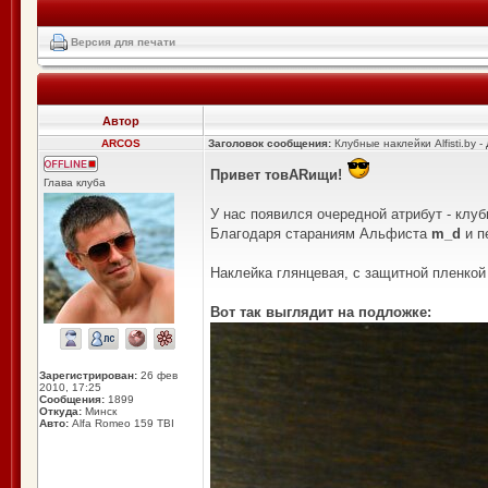
Версия для печати
Автор
ARCOS
Заголовок сообщения:
Клубные наклейки Alfisti.by -
Привет товARищи!
Глава клуба
У нас появился очередной атрибут - клуб
Благодаря стараниям Альфиста
m_d
и п
Наклейка глянцевая, с защитной пленкой 
Вот так выглядит на подложке:
Зарегистрирован:
26 фев
2010, 17:25
Сообщения:
1899
Откуда:
Минск
Авто:
Alfa Romeo 159 TBI