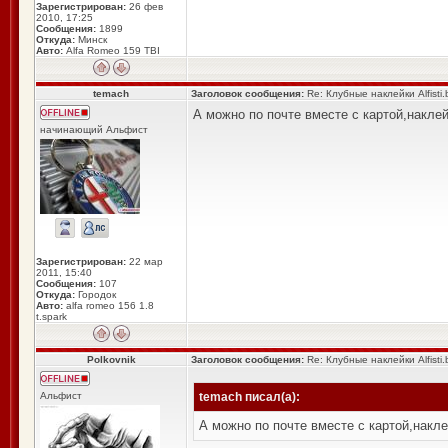
Зарегистрирован:
26 фев
2010, 17:25
Сообщения:
1899
Откуда:
Минск
Авто:
Alfa Romeo 159 TBI
temach
Заголовок сообщения:
Re: Клубные наклейки Alfisti.
А можно по почте вместе с картой,накле
начинающий Альфист
Зарегистрирован:
22 мар
2011, 15:40
Сообщения:
107
Откуда:
Городок
Авто:
alfa romeo 156 1.8
t.spark
Polkovnik
Заголовок сообщения:
Re: Клубные наклейки Alfisti.
Альфист
temach писал(а):
А можно по почте вместе с картой,накл