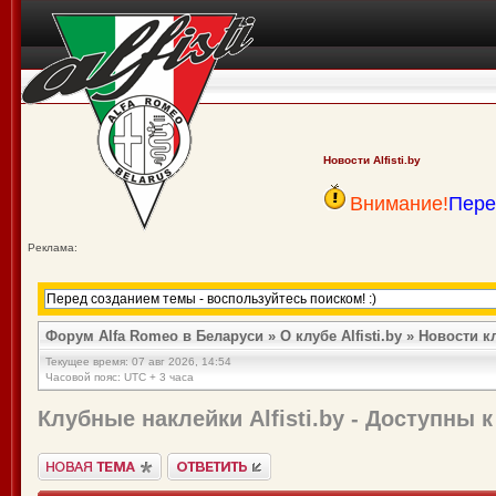
Новости Alfisti.by
Внимание!
Пере
Реклама:
Форум Alfa Romeo в Беларуси
»
О клубе Alfisti.by
»
Новости к
Текущее время: 07 авг 2026, 14:54
Часовой пояс: UTC + 3 часа
Клубные наклейки Alfisti.by - Доступны к
Новая тема">
Ответить