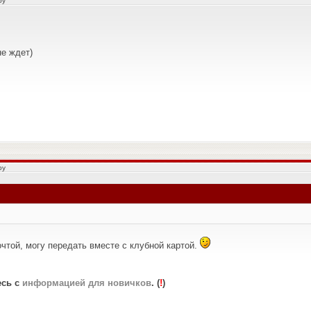
by
не ждет)
by
очтой, могу передать вместе с клубной картой.
есь с
информацией для новичков
. (
!
)