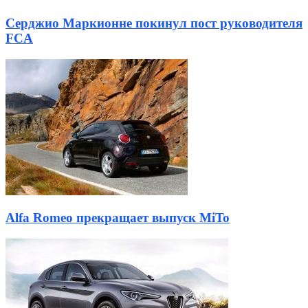
Серджио Маркионне покинул пост руководителя
FCA
Alfa Romeo прекращает выпуск MiTo