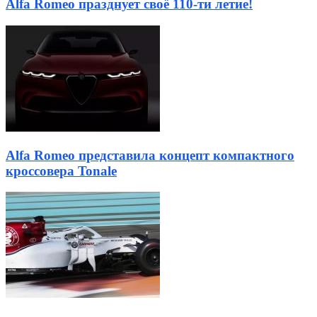
Alfa Romeo празднует своё 110-ти летие!
Alfa Romeo представила концепт компактного
кроссовера Tonale