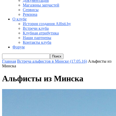
Документация
Магазины запчастей
Сервисы
Ремзона
О клубе
История создания Alfisti.by
Встречи клуба
Клубная атрибутика
Наши партнеры
Контакты клуба
Форум
Главная
Встреча альфистов в Минске (17.05.16)
Альфисты из
Минска
Альфисты из Минска