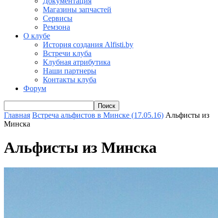
Документация
Магазины запчастей
Сервисы
Ремзона
О клубе
История создания Alfisti.by
Встречи клуба
Клубная атрибутика
Наши партнеры
Контакты клуба
Форум
Главная
Встреча альфистов в Минске (17.05.16)
Альфисты из
Минска
Альфисты из Минска