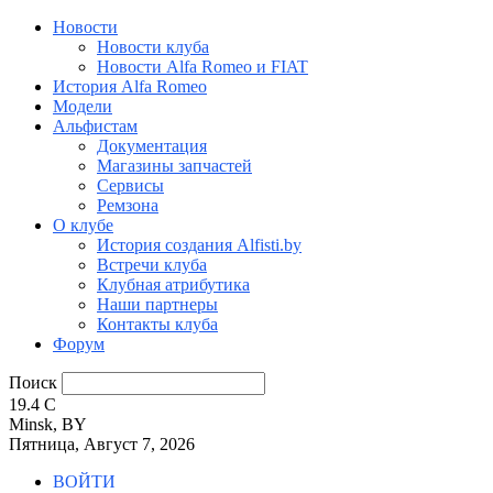
Новости
Новости клуба
Новости Alfa Romeo и FIAT
История Alfa Romeo
Модели
Альфистам
Документация
Магазины запчастей
Сервисы
Ремзона
О клубе
История создания Alfisti.by
Встречи клуба
Клубная атрибутика
Наши партнеры
Контакты клуба
Форум
Поиск
19.4
C
Minsk, BY
Пятница, Август 7, 2026
ВОЙТИ