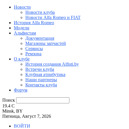
Новости
Новости клуба
Новости Alfa Romeo и FIAT
История Alfa Romeo
Модели
Альфистам
Документация
Магазины запчастей
Сервисы
Ремзона
О клубе
История создания Alfisti.by
Встречи клуба
Клубная атрибутика
Наши партнеры
Контакты клуба
Форум
Поиск
19.4
C
Minsk, BY
Пятница, Август 7, 2026
ВОЙТИ