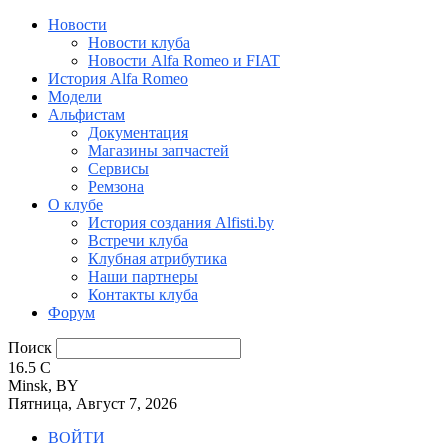
Новости
Новости клуба
Новости Alfa Romeo и FIAT
История Alfa Romeo
Модели
Альфистам
Документация
Магазины запчастей
Сервисы
Ремзона
О клубе
История создания Alfisti.by
Встречи клуба
Клубная атрибутика
Наши партнеры
Контакты клуба
Форум
Поиск
16.5
C
Minsk, BY
Пятница, Август 7, 2026
ВОЙТИ