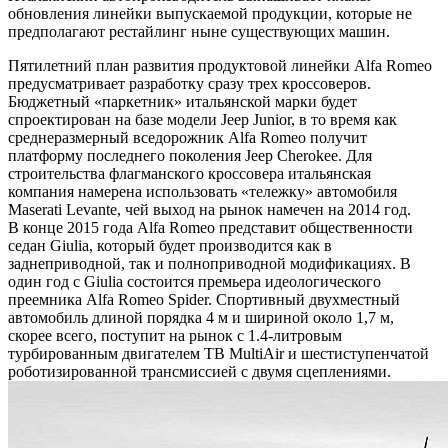
обновления линейки выпускаемой продукции, которые не
предполагают рестайлинг ныне существующих машин.
Пятилетний план развития продуктовой линейки Alfa Romeo
предусматривает разработку сразу трех кроссоверов.
Бюджетный «паркетник» итальянской марки будет
спроектирован на базе модели Jeep Junior, в то время как
среднеразмерный вседорожник Alfa Romeo получит
платформу последнего поколения Jeep Cherokee. Для
строительства флагманского кроссовера итальянская
компания намерена использовать «тележку» автомобиля
Maserati Levante, чей выход на рынок намечен на 2014 год.
В конце 2015 года Alfa Romeo представит общественности
седан Giulia, который будет производится как в
заднеприводной, так и полноприводной модификациях. В
один год с Giulia состоится премьера идеологического
преемника Alfa Romeo Spider. Спортивный двухместный
автомобиль длиной порядка 4 м и шириной около 1,7 м,
скорее всего, поступит на рынок с 1.4-литровым
турбированным двигателем TB MultiAir и шестиступенчатой
роботизированной трансмиссией с двумя сцеплениями.