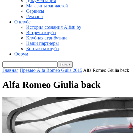
Документация
Магазины запчастей
Сервисы
Ремзона
О клубе
История создания Alfisti.by
Встречи клуба
Клубная атрибутика
Наши партнеры
Контакты клуба
Форум
Главная
Превью Alfa Romeo Gulia 2015
Alfa Romeo Giulia back
Alfa Romeo Giulia back