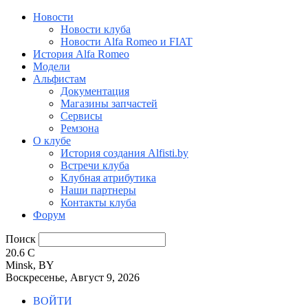
Новости
Новости клуба
Новости Alfa Romeo и FIAT
История Alfa Romeo
Модели
Альфистам
Документация
Магазины запчастей
Сервисы
Ремзона
О клубе
История создания Alfisti.by
Встречи клуба
Клубная атрибутика
Наши партнеры
Контакты клуба
Форум
Поиск
20.6
C
Minsk, BY
Воскресенье, Август 9, 2026
ВОЙТИ