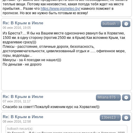
теплые вещи. Потому как неизвестно, какая погода тебя ждет на месте
прибытия... Разве что
https://www.gismeteo.by/
намного поможет в
прогнозе. Но все же нужно быть готовым ко всему!
Re: В Крым в Июле
↓
bulbash
06 июн 2016, 19:05
Из Бреста?.... Я бы на Вашем месте однозначно рванул бы в Хорватию,
1500 км. в одну сторону (против 2500 км. в Крым) Как вспомню Крым, так
вздрагиваю сразу)))
Плюсы - расстояние, отличные дороги, безопасность,
достопримечательности, цивилизованный отдых и ...... офигенное море,
горы, водопады...
Минусы - за 4 поездки не нашел)))
По деньгам - не дорого
Re: В Крым в Июле
↓
Milana 876
07 июн 2016, 11:17
Спасибо за совет! Пожалуй изменим курс на Хорватию!))
Re: В Крым в Июле
↓
13bes13
08 июн 2016, 12:58
bulbash писал(а):