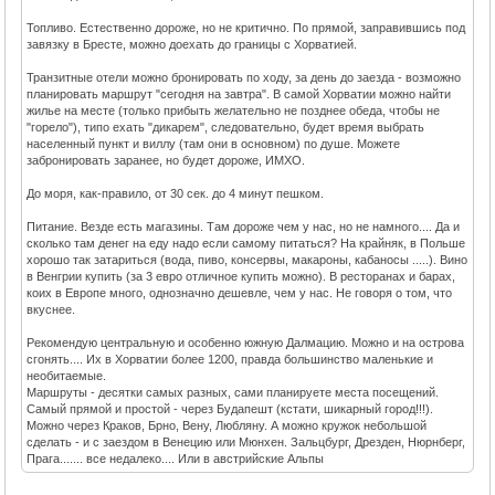
Топливо. Естественно дороже, но не критично. По прямой, заправившись под
завязку в Бресте, можно доехать до границы с Хорватией.
Транзитные отели можно бронировать по ходу, за день до заезда - возможно
планировать маршрут "сегодня на завтра". В самой Хорватии можно найти
жилье на месте (только прибыть желательно не позднее обеда, чтобы не
"горело"), типо ехать "дикарем", следовательно, будет время выбрать
населенный пункт и виллу (там они в основном) по душе. Можете
забронировать заранее, но будет дороже, ИМХО.
До моря, как-правило, от 30 сек. до 4 минут пешком.
Питание. Везде есть магазины. Там дороже чем у нас, но не намного.... Да и
сколько там денег на еду надо если самому питаться? На крайняк, в Польше
хорошо так затариться (вода, пиво, консервы, макароны, кабаносы .....). Вино
в Венгрии купить (за 3 евро отличное купить можно). В ресторанах и барах,
коих в Европе много, однозначно дешевле, чем у нас. Не говоря о том, что
вкуснее.
Рекомендую центральную и особенно южную Далмацию. Можно и на острова
сгонять.... Их в Хорватии более 1200, правда большинство маленькие и
необитаемые.
Маршруты - десятки самых разных, сами планируете места посещений.
Самый прямой и простой - через Будапешт (кстати, шикарный город!!!).
Можно через Краков, Брно, Вену, Любляну. А можно кружок небольшой
сделать - и с заездом в Венецию или Мюнхен. Зальцбург, Дрезден, Нюрнберг,
Прага....... все недалеко.... Или в австрийские Альпы