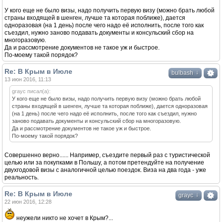
У кого еще не было визы, надо получить первую визу (можно брать любой
страны входящей в шенген, лучше та которая поближе), дается
одноразовая (на 1 день) после чего надо её исполнить, после того как
съездил, нужно заново подавать документы и консульский сбор на
многоразовую.
Да и рассмотрение документов не такое уж и быстрое.
По-моему такой порядок?
Re: В Крым в Июле
↓
bulbash
13 июн 2016, 11:13
grayc писал(а):
У кого еще не было визы, надо получить первую визу (можно брать любой
страны входящей в шенген, лучше та которая поближе), дается одноразовая
(на 1 день) после чего надо её исполнить, после того как съездил, нужно
заново подавать документы и консульский сбор на многоразовую.
Да и рассмотрение документов не такое уж и быстрое.
По-моему такой порядок?
Совершенно верно...... Например, съездите первый раз с туристической
целью или за покупками в Польшу, а потом претендуйте на получение
двухгодовой визы с аналогичной целью поездок. Виза на два года - уже
реальность.
Re: В Крым в Июле
↓
grayc
22 июн 2016, 12:28
неужели никто не хочет в Крым?...