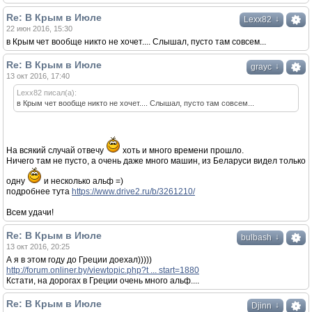
Re: В Крым в Июле
↓
Lexx82
22 июн 2016, 15:30
в Крым чет вообще никто не хочет.... Слышал, пусто там совсем...
Re: В Крым в Июле
↓
grayc
13 окт 2016, 17:40
Lexx82 писал(а):
в Крым чет вообще никто не хочет.... Слышал, пусто там совсем...
На всякий случай отвечу
хоть и много времени прошло.
Ничего там не пусто, а очень даже много машин, из Беларуси видел только
одну
и несколько альф =)
подробнее тута
https://www.drive2.ru/b/3261210/
Всем удачи!
Re: В Крым в Июле
↓
bulbash
13 окт 2016, 20:25
А я в этом году до Греции доехал)))))
http://forum.onliner.by/viewtopic.php?t ... start=1880
Кстати, на дорогах в Греции очень много альф....
Re: В Крым в Июле
↓
Djinn