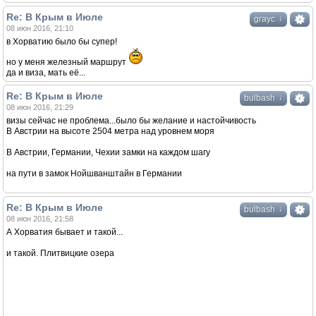
Re: В Крым в Июле
↓
grayc
08 июн 2016, 21:10
в Хорватию было бы супер!
но у меня железный маршрут
да и виза, мать её...
Re: В Крым в Июле
↓
bulbash
08 июн 2016, 21:29
визы сейчас не проблема...было бы желание и настойчивость
В Австрии на высоте 2504 метра над уровнем моря
В Австрии, Германии, Чехии замки на каждом шагу
на пути в замок Нойшванштайн в Германии
Re: В Крым в Июле
↓
bulbash
08 июн 2016, 21:58
А Хорватия бывает и такой...
и такой. Плитвицкие озера