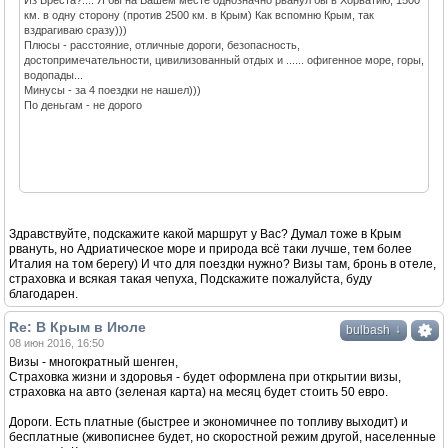
Из Бреста?.... Я бы на Вашем месте однозначно рванул бы в Хорватию, 1500
км. в одну сторону (против 2500 км. в Крым) Как вспомню Крым, так
вздрагиваю сразу)))
Плюсы - расстояние, отличные дороги, безопасность,
достопримечательности, цивилизованный отдых и ...... офигенное море, горы,
водопады...
Минусы - за 4 поездки не нашел)))
По деньгам - не дорого
Здравствуйте, подскажите какой маршрут у Вас? Думал тоже в Крым
рвануть, но Адриатическое море и природа всё таки лучше, тем более
Италия на том берегу) И что для поездки нужно? Визы там, бронь в отеле,
страховка и всякая такая чепуха, Подскажите пожалуйста, буду
благодарен.
Re: В Крым в Июле
↓
bulbash
08 июн 2016, 16:50
Визы - многократный шенген,
Страховка жизни и здоровья - будет оформлена при открытии визы,
страховка на авто (зеленая карта) на месяц будет стоить 50 евро.
Дороги. Есть платные (быстрее и экономичнее по топливу выходит) и
бесплатные (живописнее будет, но скоростной режим другой, населенные