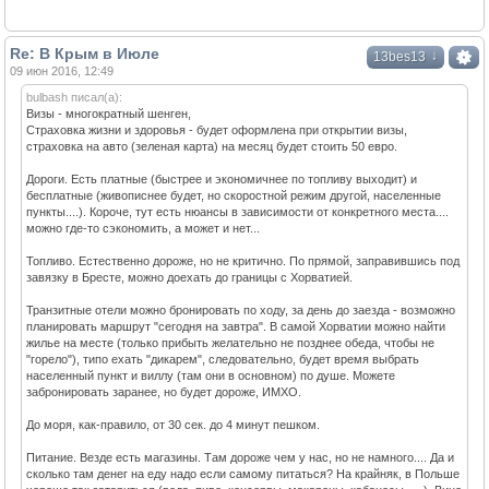
Re: В Крым в Июле
↓
13bes13
09 июн 2016, 12:49
bulbash писал(а):
Визы - многократный шенген,
Страховка жизни и здоровья - будет оформлена при открытии визы,
страховка на авто (зеленая карта) на месяц будет стоить 50 евро.
Дороги. Есть платные (быстрее и экономичнее по топливу выходит) и
бесплатные (живописнее будет, но скоростной режим другой, населенные
пункты....). Короче, тут есть нюансы в зависимости от конкретного места....
можно где-то сэкономить, а может и нет...
Топливо. Естественно дороже, но не критично. По прямой, заправившись под
завязку в Бресте, можно доехать до границы с Хорватией.
Транзитные отели можно бронировать по ходу, за день до заезда - возможно
планировать маршрут "сегодня на завтра". В самой Хорватии можно найти
жилье на месте (только прибыть желательно не позднее обеда, чтобы не
"горело"), типо ехать "дикарем", следовательно, будет время выбрать
населенный пункт и виллу (там они в основном) по душе. Можете
забронировать заранее, но будет дороже, ИМХО.
До моря, как-правило, от 30 сек. до 4 минут пешком.
Питание. Везде есть магазины. Там дороже чем у нас, но не намного.... Да и
сколько там денег на еду надо если самому питаться? На крайняк, в Польше