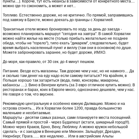
пункты....). Короче, тут есть нюансы в зависимости от конкретного места....
можно где-то сэкономить, а может и нет...
Топливо. Естественно дороже, но не критично. По прямой, заправившись
под завязку в Бресте, можно доехать до границы с Хорватией.
Транзитные отели можно бронировать по ходу, за день до заезда -
возможно планировать маршрут "сегодня на завтра". В самой Хорватии
можно найти жилье на месте (только прибыть желательно не позднее
обеда, чтобы не "горело"), типо ехать "дикарем", следовательно, будет
время выбрать населенный пункт и виллу (там они в основном) по душе.
Можете забронировать заранее, но будет дороже, ИМХО.
До моря, как-правило, от 30 сек. до 4 минут пешком.
Питание. Везде есть магазины. Там дороже чем у нас, но не намного.... Да
и сколько там денег на еду надо если самому питаться? На крайняк, в
Польше хорошо так затариться (вода, пиво, консервы, макароны,
кабаносы .....). Вино в Венгрии купить (за 3 евро отличное купить можно). В
ресторанах и барах, коих в Европе много, однозначно дешевле, чем у нас.
Не говоря о том, что вкуснее.
Рекомендую центральную и особенно южную Далмацию. Можно и на
острова сгонять.... Их в Хорватии более 1200, правда большинство
маленькие и необитаемые.
Маршруты - десятки самых разных, сами планируете места посещений.
Самый прямой и простой - через Будапешт (кстати, шикарный город!!!).
Можно через Краков, Брно, Вену, Любляну. А можно кружок небольшой
сделать - и с заездом в Венецию или Мюнхен. Зальцбург, Дрезден,
Нюрнберг, Прага....... все недалеко.... Или в австрийские Альпы