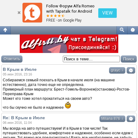
В Крым в Июле
Follow Форум Alfa Romeo
with Tapatalk for Android
VIEW
FREE - on Google Play
Ответить
В Крым в Июле
↓
grayc
05 июн 2016, 23:16
Собираемся семьей поехать в Крым в начале июля (на машине
естественно), дата точно еще не определена.
Примерный план маршрута: Брест-Гомель-Воронеж(остановка)-Ростов-
Переправа-Крым
Может кто тоже хотел прокатиться на своем авто?
что бы скучно не было и надежнее
Re: В Крым в Июле
↓
Milana 876
06 июн 2016, 11:04
Мы всегда на авто путешествуем! И в Крым в том числе! Так
путешествовать удобнее, комфортнее и надежнее, особенно если едем с
детьми. Тут важно все предусмотреть! Взять все необходимое, не забыть