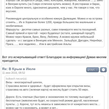
хорошо так затариться (вода, пиво, консервы, макароны, кабаносы .....). Вино
в Венгрии купить (за 3 евро отличное купить можно). В ресторанах и барах,
коих в Европе много, однозначно дешевле, чем у нас. Не говоря о том, что
вкуснее.
Рекомендую центральную и особенно южную Далмацию. Можно и на острова
сгонять.... Их в Хорватии более 1200, правда большинство маленькие и
необитаемые.
Маршруты - десятки самых разных, сами планируете места посещений.
Самый прямой и простой - через Будапешт (кстати, шикарный город!!!).
Можно через Краков, Брно, Вену, Любляну. А можно кружок небольшой
сделать - и с заездом в Венецию или Мюнхен. Зальцбург, Дрезден, Нюрнберг,
Прага....... все недалеко.... Или в австрийские Альпы
Вот это исчерпывающий ответ! Благодарю за информацию! Думаю многим
пригодится.
Re: В Крым в Июле
↓
grayc
11 июн 2016, 08:52
bulbash писал(а):
Визы - многократный шенген,
Страховка жизни и здоровья - будет оформлена при открытии визы,
страховка на авто (зеленая карта) на месяц будет стоить 50 евро.
Дороги. Есть платные (быстрее и экономичнее по топливу выходит) и
бесплатные (живописнее будет, но скоростной режим другой, населенные
пункты....). Короче, тут есть нюансы в зависимости от конкретного места....
можно где-то сэкономить, а может и нет...