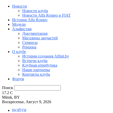
Новости
Новости клуба
Новости Alfa Romeo и FIAT
История Alfa Romeo
Модели
Альфистам
Документация
Магазины запчастей
Сервисы
Ремзона
О клубе
История создания Alfisti.by
Встречи клуба
Клубная атрибутика
Наши партнеры
Контакты клуба
Форум
Поиск
17.2
C
Minsk, BY
Воскресенье, Август 9, 2026
ВОЙТИ