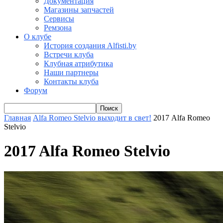
Документация
Магазины запчастей
Сервисы
Ремзона
О клубе
История создания Alfisti.by
Встречи клуба
Клубная атрибутика
Наши партнеры
Контакты клуба
Форум
Главная
Alfa Romeo Stelvio выходит в свет!
2017 Alfa Romeo
Stelvio
2017 Alfa Romeo Stelvio