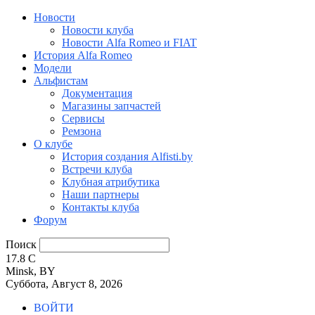
Новости
Новости клуба
Новости Alfa Romeo и FIAT
История Alfa Romeo
Модели
Альфистам
Документация
Магазины запчастей
Сервисы
Ремзона
О клубе
История создания Alfisti.by
Встречи клуба
Клубная атрибутика
Наши партнеры
Контакты клуба
Форум
Поиск
17.8
C
Minsk, BY
Суббота, Август 8, 2026
ВОЙТИ