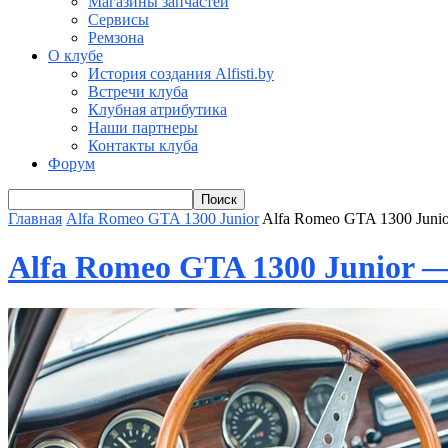
Магазины запчастей
Сервисы
Ремзона
О клубе
История создания Alfisti.by
Встречи клуба
Клубная атрибутика
Наши партнеры
Контакты клуба
Форум
Главная
Alfa Romeo GTA 1300 Junior
Alfa Romeo GTA 1300 Junio
Alfa Romeo GTA 1300 Junior 