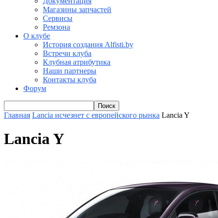
Документация
Магазины запчастей
Сервисы
Ремзона
О клубе
История создания Alfisti.by
Встречи клуба
Клубная атрибутика
Наши партнеры
Контакты клуба
Форум
Главная
Lancia исчезнет с европейского рынка
Lancia Y
Lancia Y