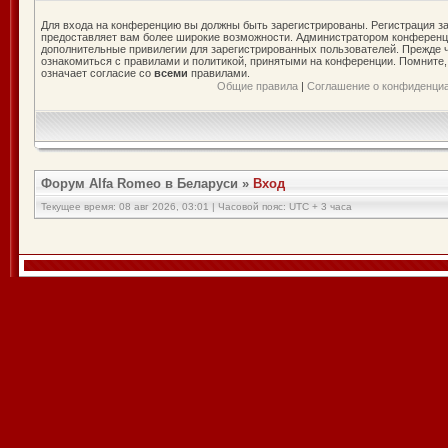
Для входа на конференцию вы должны быть зарегистрированы. Регистрация за
предоставляет вам более широкие возможности. Администратором конференц
дополнительные привилегии для зарегистрированных пользователей. Прежде ч
ознакомиться с правилами и политикой, принятыми на конференции. Помните
означает согласие со
всеми
правилами.
Общие правила
|
Соглашение о конфиденци
Форум Alfa Romeo в Беларуси
»
Вход
Текущее время: 08 авг 2026, 03:01 | Часовой пояс: UTC + 3 часа