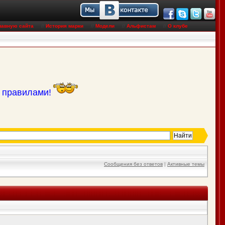
лавную сайта
//
История марки
//
Модели
//
Альфистам
//
О клубе
с правилами!
Сообщения без ответов
|
Активные темы