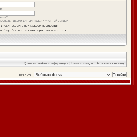
ия
роль?
ыслать письмо для активации учётной записи
тически входить при каждом посещении
моё пребывание на конференции в этот раз
Удалить cookies конференции
|
Наша команда
|
Вернуться к началу
Перейти: