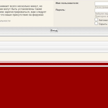
Имя пользователя:
нимает всего несколько минут, но
Регистрац
ии могут быть установлены также
Пароль:
ем зарегистрироваться, вам следует
Забыли па
, что ваше присутствие на форумах
Повторно в
Автома
альности
Скрыть 