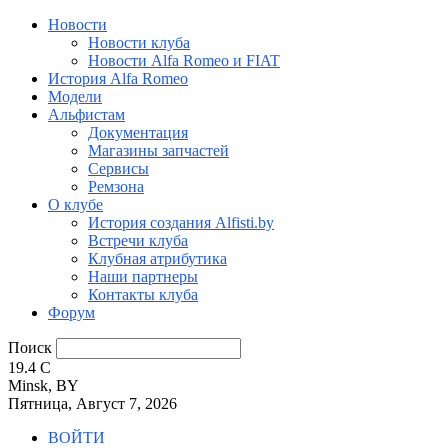
Новости
Новости клуба
Новости Alfa Romeo и FIAT
История Alfa Romeo
Модели
Альфистам
Документация
Магазины запчастей
Сервисы
Ремзона
О клубе
История создания Alfisti.by
Встречи клуба
Клубная атрибутика
Наши партнеры
Контакты клуба
Форум
Поиск
19.4
C
Minsk, BY
Пятница, Август 7, 2026
ВОЙТИ