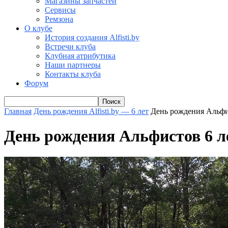
Магазины запчастей
Сервисы
Ремзона
О клубе
История создания Alfisti.by
Встречи клуба
Клубная атрибутика
Наши партнеры
Контакты клуба
Форум
Главная
День рождения Alfisti.by — 6 лет
День рождения Альфи
День рождения Альфистов 6 л