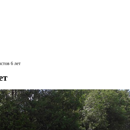
стов 6 лет
ет