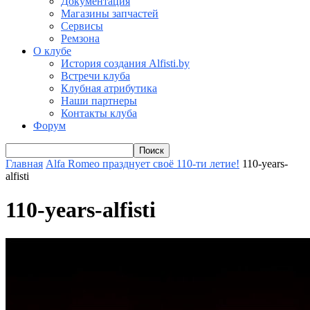
Документация
Магазины запчастей
Сервисы
Ремзона
О клубе
История создания Alfisti.by
Встречи клуба
Клубная атрибутика
Наши партнеры
Контакты клуба
Форум
Главная
Alfa Romeo празднует своё 110-ти летие!
110-years-
alfisti
110-years-alfisti