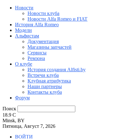
Новости
Новости клуба
Новости Alfa Romeo и FIAT
История Alfa Romeo
Модели
Альфистам
Документация
Магазины запчастей
Сервисы
Ремзона
О клубе
История создания Alfisti.by
Встречи клуба
Клубная атрибутика
Наши партнеры
Контакты клуба
Форум
Поиск
18.9
C
Minsk, BY
Пятница, Август 7, 2026
ВОЙТИ