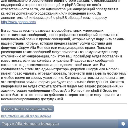
для программного обеспечения phpBB строго связаны с организацией и
поддержкой интернет-конференций, и phpBB Group не несёт
ответственности за то, что администрация конференций определяет в
качестве допустимого содержания и/или поведения в них. За
дополнительной информацией о phpBB обращайтесь по адресу
http://www.phpbb.com/
.
Вы соглашаетесь не размещать оскорбительных, угрожающих,
клеветнических сообщений, порнографических сообщений, призывов к
национальной розни и прочих сообщений, которые могут нарушить законы
вашей страны, страны, которая предоставляет услуги хостинга для
форумов «Форум Alfa Romeo» или международное право. Попытки
размещения таких сообщений могут привести к вашему немедленному
отключению от конференции, при этом ваш провайдер будет поставлен в
известность, если мы сочтём это нужным. IP-адреса всех сообщений
сохраняются для возможности проведения такой политики. Вы
соглашаетесь с тем, что администраторы форумов «Форум Alfa Romeo»
имеют право удалить, отредактировать, перенести или закрыть любую тему
в любое время по своему усмотрению. Как пользователь вы согласны с тем,
что введённая вами информация будет храниться в базе данных. Хотя эта
информация не будет открыта третьим лицам без вашего разрешения, ни
администрация конференции «Форум Alfa Romeo», ни phpBB Group не
может быть ответственна за действия хакеров, которые могут привести к
несанкционированному доступу к ней.
Вернуться на страницу входа
Вернуться к Полной версии форума
Форум Alfa Romeo в Беларуси