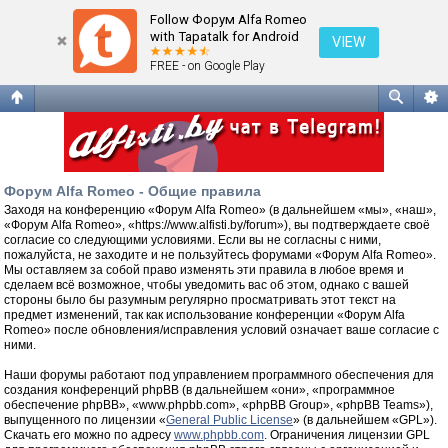
Общие правила
Follow Форум Alfa Romeo
with Tapatalk for Android
VIEW
FREE - on Google Play
Форум Alfa Romeo - Общие правила
Заходя на конференцию «Форум Alfa Romeo» (в дальнейшем «мы», «наш»,
«Форум Alfa Romeo», «https://www.alfisti.by/forum»), вы подтверждаете своё
согласие со следующими условиями. Если вы не согласны с ними,
пожалуйста, не заходите и не пользуйтесь форумами «Форум Alfa Romeo».
Мы оставляем за собой право изменять эти правила в любое время и
сделаем всё возможное, чтобы уведомить вас об этом, однако с вашей
стороны было бы разумным регулярно просматривать этот текст на
предмет изменений, так как использование конференции «Форум Alfa
Romeo» после обновления/исправления условий означает ваше согласие с
ними.
Наши форумы работают под управлением программного обеспечения для
создания конференций phpBB (в дальнейшем «они», «программное
обеспечение phpBB», «www.phpbb.com», «phpBB Group», «phpBB Teams»),
выпущенного по лицензии «
General Public License
» (в дальнейшем «GPL»).
Скачать его можно по адресу
www.phpbb.com
. Ограничения лицензии GPL