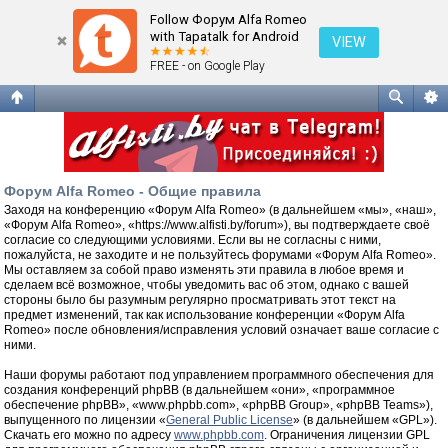
Общие правила
Follow Форум Alfa Romeo
with Tapatalk for Android
VIEW
FREE - on Google Play
Форум Alfa Romeo - Общие правила
Заходя на конференцию «Форум Alfa Romeo» (в дальнейшем «мы», «наш»,
«Форум Alfa Romeo», «https://www.alfisti.by/forum»), вы подтверждаете своё
согласие со следующими условиями. Если вы не согласны с ними,
пожалуйста, не заходите и не пользуйтесь форумами «Форум Alfa Romeo».
Мы оставляем за собой право изменять эти правила в любое время и
сделаем всё возможное, чтобы уведомить вас об этом, однако с вашей
стороны было бы разумным регулярно просматривать этот текст на
предмет изменений, так как использование конференции «Форум Alfa
Romeo» после обновления/исправления условий означает ваше согласие с
ними.
Наши форумы работают под управлением программного обеспечения для
создания конференций phpBB (в дальнейшем «они», «программное
обеспечение phpBB», «www.phpbb.com», «phpBB Group», «phpBB Teams»),
выпущенного по лицензии «
General Public License
» (в дальнейшем «GPL»).
Скачать его можно по адресу
www.phpbb.com
. Ограничения лицензии GPL