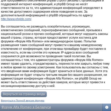
для программного обеспечения phpBB строго связаны с организацией и
поддержкой интернет-конференций, и phpBB Group не несёт
ответственности за то, что администрация конференций определяет в
качестве допустимого содержания и/или поведения в них. За
дополнительной информацией о phpBB обращайтесь по адресу
http://www.phpbb.com/
.
Вы соглашаетесь не размещать оскорбительных, угрожающих,
клеветнических сообщений, порнографических сообщений, призывов к
национальной розни и прочих сообщений, которые могут нарушить законы
вашей страны, страны, которая предоставляет услуги хостинга для
форумов «Форум Alfa Romeo» или международное право. Попытки
размещения таких сообщений могут привести к вашему немедленному
отключению от конференции, при этом ваш провайдер будет поставлен в
известность, если мы сочтём это нужным. IP-адреса всех сообщений
сохраняются для возможности проведения такой политики. Вы
соглашаетесь с тем, что администраторы форумов «Форум Alfa Romeo»
имеют право удалить, отредактировать, перенести или закрыть любую тему
в любое время по своему усмотрению. Как пользователь вы согласны с тем,
что введённая вами информация будет храниться в базе данных. Хотя эта
информация не будет открыта третьим лицам без вашего разрешения, ни
администрация конференции «Форум Alfa Romeo», ни phpBB Group не
может быть ответственна за действия хакеров, которые могут привести к
несанкционированному доступу к ней.
Вернуться на страницу входа
Вернуться к Полной версии форума
Форум Alfa Romeo в Беларуси