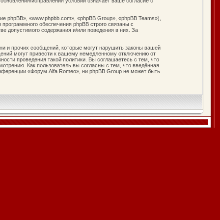
 обновления/исправления условий означает ваше согласие с
е phpBB», «www.phpbb.com», «phpBB Group», «phpBB Teams»),
я программного обеспечения phpBB строго связаны с
ве допустимого содержания и/или поведения в них. За
ни и прочих сообщений, которые могут нарушить законы вашей
щений могут привести к вашему немедленному отключению от
ности проведения такой политики. Вы соглашаетесь с тем, что
отрению. Как пользователь вы согласны с тем, что введённая
нференции «Форум Alfa Romeo», ни phpBB Group не может быть