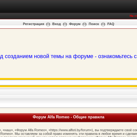
На г
Регистрация
Вход
Форум
Поиск
FAQ
д созданием новой темы на форуме - ознакомьтесь 
Форум Alfa Romeo - Общие правила
наш», «Форум Alfa Romeo», «https://www.alfisti.by/forum»), вы подтверждаете своё 
 Romeo». Мы оставляем за собой право изменять эти правила в любое время и сделае