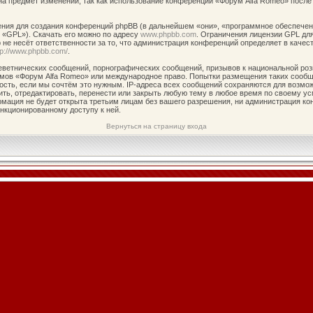
на предмет изменений, так как использование конференции «Форум Alfa Romeo» после
ия для создания конференций phpBB (в дальнейшем «они», «программное обеспечени
 «GPL»). Скачать его можно по адресу
www.phpbb.com
. Ограничения лицензии GPL дл
не несёт ответственности за то, что администрация конференций определяет в качест
tp://www.phpbb.com/
.
ветнических сообщений, порнографических сообщений, призывов к национальной роз
румов «Форум Alfa Romeo» или международное право. Попытки размещения таких сооб
ость, если мы сочтём это нужным. IP-адреса всех сообщений сохраняются для возмож
ь, отредактировать, перенести или закрыть любую тему в любое время по своему усм
рмация не будет открыта третьим лицам без вашего разрешения, ни администрация ко
анкционированному доступу к ней.
Вернуться на страницу входа