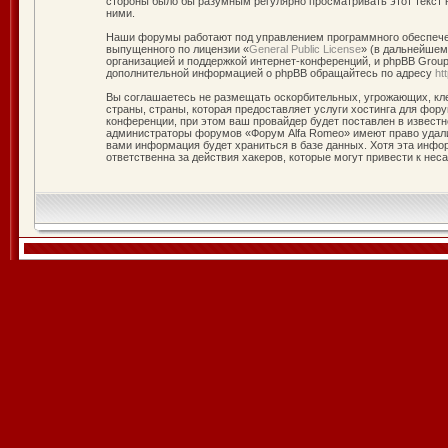
стороны было бы разумным регулярно просматривать этот текст 
ними.
Наши форумы работают под управлением программного обеспечен
выпущенного по лицензии «
General Public License
» (в дальнейшем
организацией и поддержкой интернет-конференций, и phpBB Group 
дополнительной информацией о phpBB обращайтесь по адресу
ht
Вы соглашаетесь не размещать оскорбительных, угрожающих, кле
страны, страны, которая предоставляет услуги хостинга для фо
конференции, при этом ваш провайдер будет поставлен в известн
администраторы форумов «Форум Alfa Romeo» имеют право удалит
вами информация будет храниться в базе данных. Хотя эта инфо
ответственна за действия хакеров, которые могут привести к нес