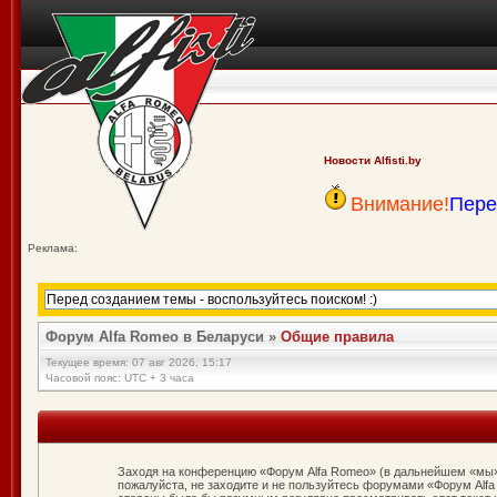
Новости Alfisti.by
Внимание!
Пере
Реклама:
Форум Alfa Romeo в Беларуси
»
Общие правила
Текущее время: 07 авг 2026, 15:17
Часовой пояс: UTC + 3 часа
Заходя на конференцию «Форум Alfa Romeo» (в дальнейшем «мы», «
пожалуйста, не заходите и не пользуйтесь форумами «Форум Alfa