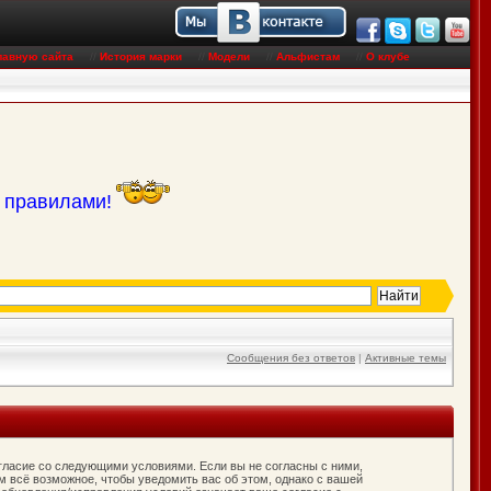
лавную сайта
//
История марки
//
Модели
//
Альфистам
//
О клубе
с правилами!
Сообщения без ответов
|
Активные темы
согласие со следующими условиями. Если вы не согласны с ними,
м всё возможное, чтобы уведомить вас об этом, однако с вашей