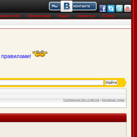
лавную сайта
//
История марки
//
Модели
//
Альфистам
//
О клубе
с правилами!
Сообщения без ответов
|
Активные темы