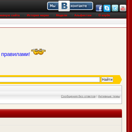
лавную сайта
//
История марки
//
Модели
//
Альфистам
//
О клубе
с правилами!
Сообщения без ответов
|
Активные темы