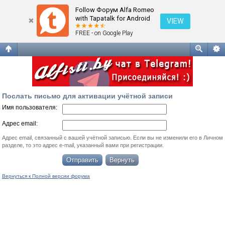
Послать письмо для активации учётной записи
Follow Форум Alfa Romeo
with Tapatalk for Android
VIEW
FREE - on Google Play
Послать письмо для активации учётной записи
Имя пользователя:
Адрес email:
Адрес email, связанный с вашей учётной записью. Если вы не изменили его в Личном
разделе, то это адрес e-mail, указанный вами при регистрации.
Вернуться к Полной версии форума