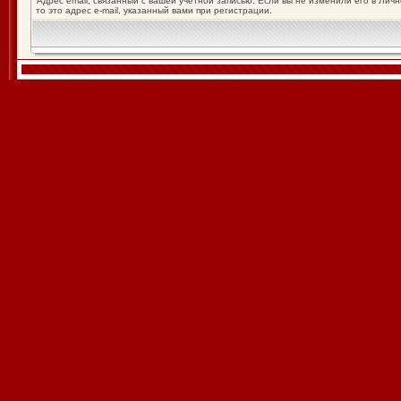
Адрес email, связанный с вашей учётной записью. Если вы не изменили его в Лич
то это адрес e-mail, указанный вами при регистрации.