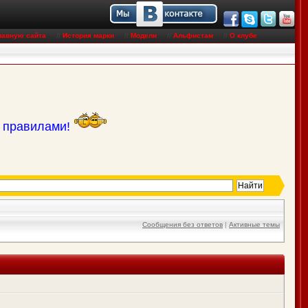
лавную сайта
//
История марки
//
Модели
//
Альфистам
//
О клубе
с правилами!
Сообщения без ответов
|
Активные темы