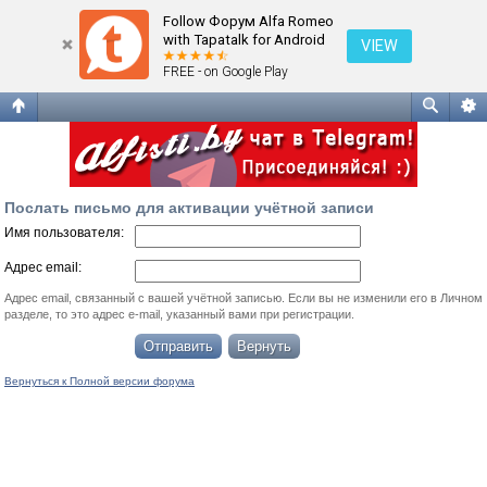
Послать письмо для активации учётной записи
Follow Форум Alfa Romeo
with Tapatalk for Android
VIEW
FREE - on Google Play
Послать письмо для активации учётной записи
Имя пользователя:
Адрес email:
Адрес email, связанный с вашей учётной записью. Если вы не изменили его в Личном
разделе, то это адрес e-mail, указанный вами при регистрации.
Вернуться к Полной версии форума