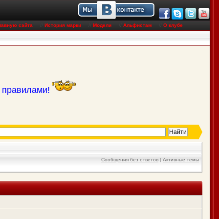
лавную сайта
//
История марки
//
Модели
//
Альфистам
//
О клубе
с правилами!
Сообщения без ответов
|
Активные темы