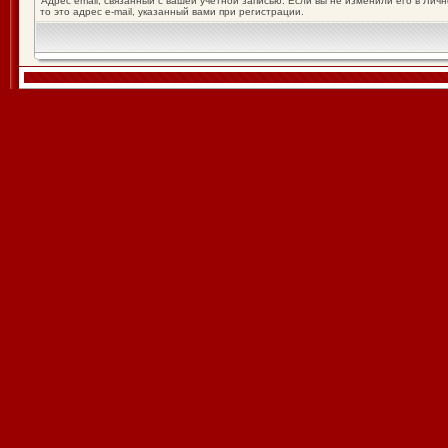
Адрес email, связанный с вашей учётной записью. Если вы не изменили его в Лич
то это адрес e-mail, указанный вами при регистрации.