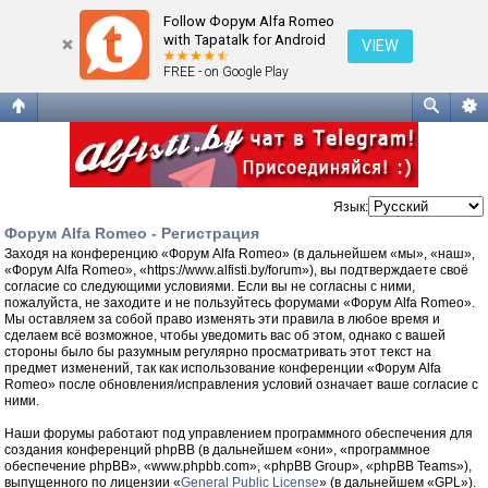
Регистрация
Follow Форум Alfa Romeo
with Tapatalk for Android
VIEW
FREE - on Google Play
Язык:
Форум Alfa Romeo - Регистрация
Заходя на конференцию «Форум Alfa Romeo» (в дальнейшем «мы», «наш»,
«Форум Alfa Romeo», «https://www.alfisti.by/forum»), вы подтверждаете своё
согласие со следующими условиями. Если вы не согласны с ними,
пожалуйста, не заходите и не пользуйтесь форумами «Форум Alfa Romeo».
Мы оставляем за собой право изменять эти правила в любое время и
сделаем всё возможное, чтобы уведомить вас об этом, однако с вашей
стороны было бы разумным регулярно просматривать этот текст на
предмет изменений, так как использование конференции «Форум Alfa
Romeo» после обновления/исправления условий означает ваше согласие с
ними.
Наши форумы работают под управлением программного обеспечения для
создания конференций phpBB (в дальнейшем «они», «программное
обеспечение phpBB», «www.phpbb.com», «phpBB Group», «phpBB Teams»),
выпущенного по лицензии «
General Public License
» (в дальнейшем «GPL»).