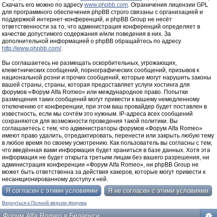
Скачать его можно по адресу
www.phpbb.com
. Ограничения лицензии GPL
для программного обеспечения phpBB строго связаны с организацией и
поддержкой интернет-конференций, и phpBB Group не несёт
ответственности за то, что администрация конференций определяет в
качестве допустимого содержания и/или поведения в них. За
дополнительной информацией о phpBB обращайтесь по адресу
http://www.phpbb.com/
.
Вы соглашаетесь не размещать оскорбительных, угрожающих,
клеветнических сообщений, порнографических сообщений, призывов к
национальной розни и прочих сообщений, которые могут нарушить законы
вашей страны, страны, которая предоставляет услуги хостинга для
форумов «Форум Alfa Romeo» или международное право. Попытки
размещения таких сообщений могут привести к вашему немедленному
отключению от конференции, при этом ваш провайдер будет поставлен в
известность, если мы сочтём это нужным. IP-адреса всех сообщений
сохраняются для возможности проведения такой политики. Вы
соглашаетесь с тем, что администраторы форумов «Форум Alfa Romeo»
имеют право удалить, отредактировать, перенести или закрыть любую тему
в любое время по своему усмотрению. Как пользователь вы согласны с тем,
что введённая вами информация будет храниться в базе данных. Хотя эта
информация не будет открыта третьим лицам без вашего разрешения, ни
администрация конференции «Форум Alfa Romeo», ни phpBB Group не
может быть ответственна за действия хакеров, которые могут привести к
несанкционированному доступу к ней.
Вернуться к Полной версии форума
Форум Alfa Romeo в Беларуси