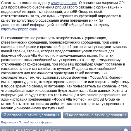
Скачать его можно по адресу
www.phpbb.com
. Ограничения лицензии GPL
для программного обеспечения phpBB строго связаны с организацией и
поддержкой интернет-конференций, и phpBB Group не несёт
ответственности за то, что администрация конференций определяет в
качестве допустимого содержания и/или поведения в них. За
дополнительной информацией о phpBB обращайтесь по адресу
http://www.phpbb.com/
.
Вы соглашаетесь не размещать оскорбительных, угрожающих,
клеветнических сообщений, порнографических сообщений, призывов к
национальной розни и прочих сообщений, которые могут нарушить законы
вашей страны, страны, которая предоставляет услуги хостинга для
форумов «Форум Alfa Romeo» или международное право. Попытки
размещения таких сообщений могут привести к вашему немедленному
отключению от конференции, при этом ваш провайдер будет поставлен в
известность, если мы сочтём это нужным. IP-адреса всех сообщений
сохраняются для возможности проведения такой политики. Вы
соглашаетесь с тем, что администраторы форумов «Форум Alfa Romeo»
имеют право удалить, отредактировать, перенести или закрыть любую тему
в любое время по своему усмотрению. Как пользователь вы согласны с тем,
что введённая вами информация будет храниться в базе данных. Хотя эта
информация не будет открыта третьим лицам без вашего разрешения, ни
администрация конференции «Форум Alfa Romeo», ни phpBB Group не
может быть ответственна за действия хакеров, которые могут привести к
несанкционированному доступу к ней.
Вернуться к Полной версии форума
Форум Alfa Romeo в Беларуси