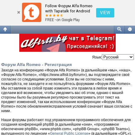
Регистрация
Follow Форум Alfa Romeo
with Tapatalk for Android
VIEW
FREE - on Google Play
Язык:
Форум Alfa Romeo - Регистрация
Заходя на конференцию «Форум Alfa Romeo» (в дальнейшем «мы», «наш»,
«Форум Alfa Romeo», «https://www.alfisti.by/forum»), вы подтверждаете своё
согласие со следующими условиями. Если вы не согласны с ними,
пожалуйста, не заходите и не пользуйтесь форумами «Форум Alfa Romeo».
Мы оставляем за собой право изменять эти правила в любое время и
сделаем всё возможное, чтобы уведомить вас об этом, однако с вашей
стороны было бы разумным регулярно просматривать этот текст на
предмет изменений, так как использование конференции «Форум Alfa
Romeo» после обновления/исправления условий означает ваше согласие с
ними.
Наши форумы работают под управлением программного обеспечения для
создания конференций phpBB (в дальнейшем «они», «программное
обеспечение phpBB», «www.phpbb.com», «phpBB Group», «phpBB Teams»),
выпущенного по лицензии «
General Public License
» (в дальнейшем «GPL»).