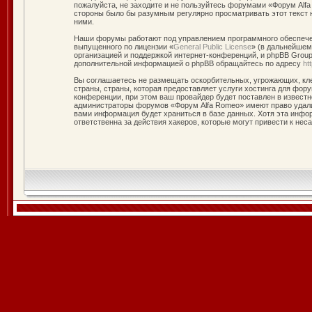
пожалуйста, не заходите и не пользуйтесь форумами «Форум Alfa
стороны было бы разумным регулярно просматривать этот текст 
ними.
Наши форумы работают под управлением программного обеспечен
выпущенного по лицензии «
General Public License
» (в дальнейшем
организацией и поддержкой интернет-конференций, и phpBB Group 
дополнительной информацией о phpBB обращайтесь по адресу
ht
Вы соглашаетесь не размещать оскорбительных, угрожающих, кле
страны, страны, которая предоставляет услуги хостинга для фо
конференции, при этом ваш провайдер будет поставлен в известн
администраторы форумов «Форум Alfa Romeo» имеют право удалит
вами информация будет храниться в базе данных. Хотя эта инфо
ответственна за действия хакеров, которые могут привести к нес