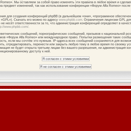
 Romeo». Мы оставляем за собой право изменять эти правила в любое время и сделае
на предмет изменений, так как использование конференции «Форум Alfa Romeo» после
ия для создания конференций phpBB (в дальнейшем «они», «программное обеспечени
 «GPL»). Скачать его можно по адресу
www.phpbb.com
. Ограничения лицензии GPL дл
не несёт ответственности за то, что администрация конференций определяет в качест
tp://www.phpbb.com/
.
ветнических сообщений, порнографических сообщений, призывов к национальной роз
румов «Форум Alfa Romeo» или международное право. Попытки размещения таких сооб
ость, если мы сочтём это нужным. IP-адреса всех сообщений сохраняются для возмож
ь, отредактировать, перенести или закрыть любую тему в любое время по своему усм
рмация не будет открыта третьим лицам без вашего разрешения, ни администрация ко
анкционированному доступу к ней.