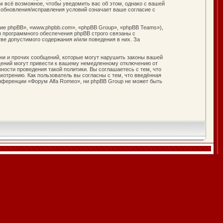
м всё возможное, чтобы уведомить вас об этом, однако с вашей
 обновления/исправления условий означает ваше согласие с
е phpBB», «www.phpbb.com», «phpBB Group», «phpBB Teams»),
я программного обеспечения phpBB строго связаны с
ве допустимого содержания и/или поведения в них. За
ни и прочих сообщений, которые могут нарушить законы вашей
щений могут привести к вашему немедленному отключению от
ности проведения такой политики. Вы соглашаетесь с тем, что
отрению. Как пользователь вы согласны с тем, что введённая
нференции «Форум Alfa Romeo», ни phpBB Group не может быть