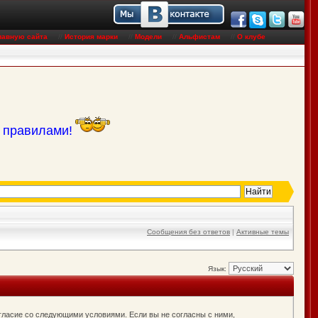
лавную сайта
//
История марки
//
Модели
//
Альфистам
//
О клубе
с правилами!
Сообщения без ответов
|
Активные темы
Язык:
согласие со следующими условиями. Если вы не согласны с ними,