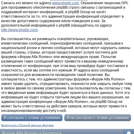
Скачать его можно по адресу
www.phpbb.com
. Ограничения лицензии GPL
для программного обеспечения phpBB строго связаны с организацией и
поддержкой интернет-конференций, и phpBB Group не несёт
ответственности за то, что администрация конференций определяет в
качестве допустимого содержания и/или поведения в них. За
дополнительной информацией о phpBB обращайтесь по адресу
http://www.phpbb.com/
.
Вы соглашаетесь не размещать оскорбительных, угрожающих,
клеветнических сообщений, порнографических сообщений, призывов к
национальной розни и прочих сообщений, которые могут нарушить законы
вашей страны, страны, которая предоставляет услуги хостинга для
форумов «Форум Alfa Romeo» или международное право. Попытки
размещения таких сообщений могут привести к вашему немедленному
отключению от конференции, при этом ваш провайдер будет поставлен в
известность, если мы сочтём это нужным. IP-адреса всех сообщений
сохраняются для возможности проведения такой политики. Вы
соглашаетесь с тем, что администраторы форумов «Форум Alfa Romeo»
имеют право удалить, отредактировать, перенести или закрыть любую тему
в любое время по своему усмотрению. Как пользователь вы согласны с тем,
что введённая вами информация будет храниться в базе данных. Хотя эта
информация не будет открыта третьим лицам без вашего разрешения, ни
администрация конференции «Форум Alfa Romeo», ни phpBB Group не
может быть ответственна за действия хакеров, которые могут привести к
несанкционированному доступу к ней.
Вернуться к Полной версии форума
Форум Alfa Romeo в Беларуси