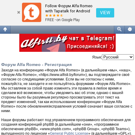
Регистрация
Follow Форум Alfa Romeo
with Tapatalk for Android
VIEW
FREE - on Google Play
Язык:
Форум Alfa Romeo - Регистрация
Заходя на конференцию «Форум Alfa Romeo» (в дальнейшем «мы», «наш»,
«Форум Alfa Romeo», «https://www.alfisti.by/forum»), вы подтверждаете своё
согласие со следующими условиями. Если вы не согласны с ними,
пожалуйста, не заходите и не пользуйтесь форумами «Форум Alfa Romeo».
Мы оставляем за собой право изменять эти правила в любое время и
сделаем всё возможное, чтобы уведомить вас об этом, однако с вашей
стороны было бы разумным регулярно просматривать этот текст на
предмет изменений, так как использование конференции «Форум Alfa
Romeo» после обновления/исправления условий означает ваше согласие с
ними.
Наши форумы работают под управлением программного обеспечения для
создания конференций phpBB (в дальнейшем «они», «программное
обеспечение phpBB», «www.phpbb.com», «phpBB Group», «phpBB Teams»),
выпущенного по лицензии «
General Public License
» (в дальнейшем «GPL»).