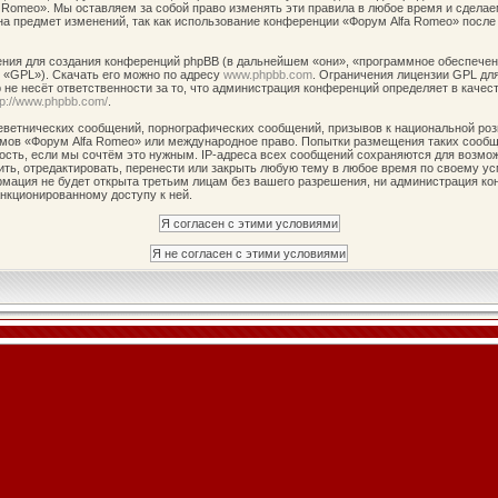
 Romeo». Мы оставляем за собой право изменять эти правила в любое время и сделае
на предмет изменений, так как использование конференции «Форум Alfa Romeo» после
ия для создания конференций phpBB (в дальнейшем «они», «программное обеспечени
 «GPL»). Скачать его можно по адресу
www.phpbb.com
. Ограничения лицензии GPL дл
не несёт ответственности за то, что администрация конференций определяет в качест
tp://www.phpbb.com/
.
ветнических сообщений, порнографических сообщений, призывов к национальной роз
румов «Форум Alfa Romeo» или международное право. Попытки размещения таких сооб
ость, если мы сочтём это нужным. IP-адреса всех сообщений сохраняются для возмож
ь, отредактировать, перенести или закрыть любую тему в любое время по своему усм
рмация не будет открыта третьим лицам без вашего разрешения, ни администрация ко
анкционированному доступу к ней.