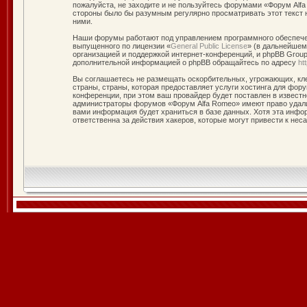
пожалуйста, не заходите и не пользуйтесь форумами «Форум Alfa
стороны было бы разумным регулярно просматривать этот текст 
ними.
Наши форумы работают под управлением программного обеспечен
выпущенного по лицензии «
General Public License
» (в дальнейшем
организацией и поддержкой интернет-конференций, и phpBB Group 
дополнительной информацией о phpBB обращайтесь по адресу
ht
Вы соглашаетесь не размещать оскорбительных, угрожающих, кле
страны, страны, которая предоставляет услуги хостинга для фо
конференции, при этом ваш провайдер будет поставлен в известн
администраторы форумов «Форум Alfa Romeo» имеют право удалит
вами информация будет храниться в базе данных. Хотя эта инфо
ответственна за действия хакеров, которые могут привести к нес