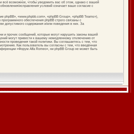
м всё возможное, чтобы уведомить вас об этом, однако с вашей
 обновления/исправления условий означает ваше согласие с
е phpBB», «www.phpbb.com», «phpBB Group», «phpBB Teams»),
я программного обеспечения phpBB строго связаны с
ве допустимого содержания и/или поведения в них. За
ни и прочих сообщений, которые могут нарушить законы вашей
щений могут привести к вашему немедленному отключению от
ности проведения такой политики. Вы соглашаетесь с тем, что
отрению. Как пользователь вы согласны с тем, что введённая
нференции «Форум Alfa Romeo», ни phpBB Group не может быть