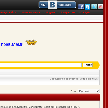
лавную сайта
//
История марки
//
Модели
//
Альфистам
//
О клубе
с правилами!
Сообщения без ответов
|
Активные темы
Язык:
согласие со следующими условиями. Если вы не согласны с ними,