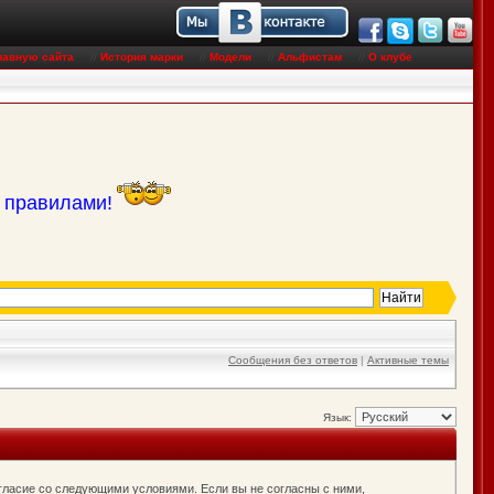
лавную сайта
//
История марки
//
Модели
//
Альфистам
//
О клубе
с правилами!
Сообщения без ответов
|
Активные темы
Язык:
согласие со следующими условиями. Если вы не согласны с ними,