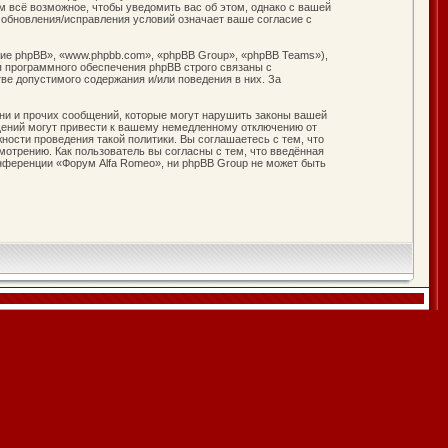
м всё возможное, чтобы уведомить вас об этом, однако с вашей
 обновления/исправления условий означает ваше согласие с
е phpBB», «www.phpbb.com», «phpBB Group», «phpBB Teams»),
я программного обеспечения phpBB строго связаны с
ве допустимого содержания и/или поведения в них. За
ни и прочих сообщений, которые могут нарушить законы вашей
щений могут привести к вашему немедленному отключению от
ности проведения такой политики. Вы соглашаетесь с тем, что
отрению. Как пользователь вы согласны с тем, что введённая
нференции «Форум Alfa Romeo», ни phpBB Group не может быть