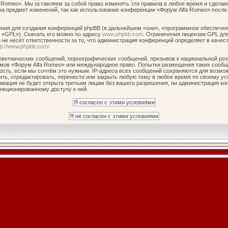
 Romeo». Мы оставляем за собой право изменять эти правила в любое время и сделае
на предмет изменений, так как использование конференции «Форум Alfa Romeo» после
ия для создания конференций phpBB (в дальнейшем «они», «программное обеспечени
 «GPL»). Скачать его можно по адресу
www.phpbb.com
. Ограничения лицензии GPL дл
не несёт ответственности за то, что администрация конференций определяет в качест
tp://www.phpbb.com/
.
ветнических сообщений, порнографических сообщений, призывов к национальной роз
румов «Форум Alfa Romeo» или международное право. Попытки размещения таких сооб
ость, если мы сочтём это нужным. IP-адреса всех сообщений сохраняются для возмож
ь, отредактировать, перенести или закрыть любую тему в любое время по своему усм
рмация не будет открыта третьим лицам без вашего разрешения, ни администрация ко
анкционированному доступу к ней.