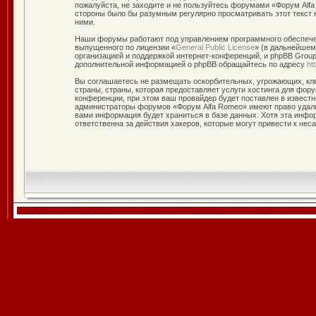
пожалуйста, не заходите и не пользуйтесь форумами «Форум Alfa
стороны было бы разумным регулярно просматривать этот текст 
ними.
Наши форумы работают под управлением программного обеспечен
выпущенного по лицензии «
General Public License
» (в дальнейшем
организацией и поддержкой интернет-конференций, и phpBB Group 
дополнительной информацией о phpBB обращайтесь по адресу
ht
Вы соглашаетесь не размещать оскорбительных, угрожающих, кле
страны, страны, которая предоставляет услуги хостинга для фо
конференции, при этом ваш провайдер будет поставлен в известн
администраторы форумов «Форум Alfa Romeo» имеют право удалит
вами информация будет храниться в базе данных. Хотя эта инфо
ответственна за действия хакеров, которые могут привести к нес