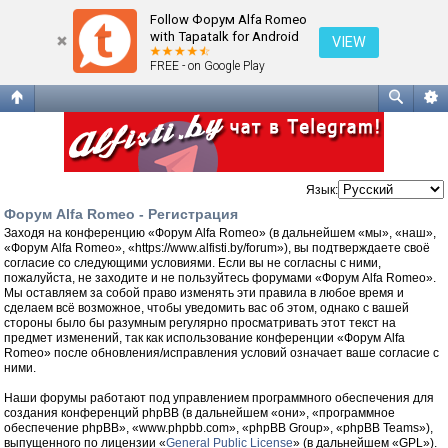
Регистрация
Follow Форум Alfa Romeo
with Tapatalk for Android
VIEW
FREE - on Google Play
Язык:
Форум Alfa Romeo - Регистрация
Заходя на конференцию «Форум Alfa Romeo» (в дальнейшем «мы», «наш»,
«Форум Alfa Romeo», «https://www.alfisti.by/forum»), вы подтверждаете своё
согласие со следующими условиями. Если вы не согласны с ними,
пожалуйста, не заходите и не пользуйтесь форумами «Форум Alfa Romeo».
Мы оставляем за собой право изменять эти правила в любое время и
сделаем всё возможное, чтобы уведомить вас об этом, однако с вашей
стороны было бы разумным регулярно просматривать этот текст на
предмет изменений, так как использование конференции «Форум Alfa
Romeo» после обновления/исправления условий означает ваше согласие с
ними.
Наши форумы работают под управлением программного обеспечения для
создания конференций phpBB (в дальнейшем «они», «программное
обеспечение phpBB», «www.phpbb.com», «phpBB Group», «phpBB Teams»),
выпущенного по лицензии «
General Public License
» (в дальнейшем «GPL»).