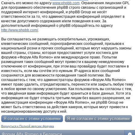
Скачать его можно по адресу
www.phpbb.com
. Ограничения лицензии GPL
для программного обеспечения phpBB строго связаны с организацией и
поддержкой интернет-конференций, и phpBB Group не несёт
ответственности за то, что администрация конференций определяет в
качестве допустимого содержания и/или поведения в них. За
дополнительной информацией о phpBB обращайтесь по адресу
http://www.phpbb.com/
.
Вы соглашаетесь не размещать оскорбительных, угрожающих,
клеветнических сообщений, порнографических сообщений, призывов к
национальной розни и прочих сообщений, которые могут нарушить законы
вашей страны, страны, которая предоставляет услуги хостинга для
форумов «Форум Alfa Romeo» или международное право. Попытки
размещения таких сообщений могут привести к вашему немедленному
отключению от конференции, при этом ваш провайдер будет поставлен в
известность, если мы сочтём это нужным. IP-адреса всех сообщений
сохраняются для возможности проведения такой политики. Вы
соглашаетесь с тем, что администраторы форумов «Форум Alfa Romeo»
имеют право удалить, отредактировать, перенести или закрыть любую тему
в любое время по своему усмотрению. Как пользователь вы согласны с тем,
что введённая вами информация будет храниться в базе данных. Хотя эта
информация не будет открыта третьим лицам без вашего разрешения, ни
администрация конференции «Форум Alfa Romeo», ни phpBB Group не
может быть ответственна за действия хакеров, которые могут привести к
несанкционированному доступу к ней.
Вернуться к Полной версии форума
Форум Alfa Romeo в Беларуси