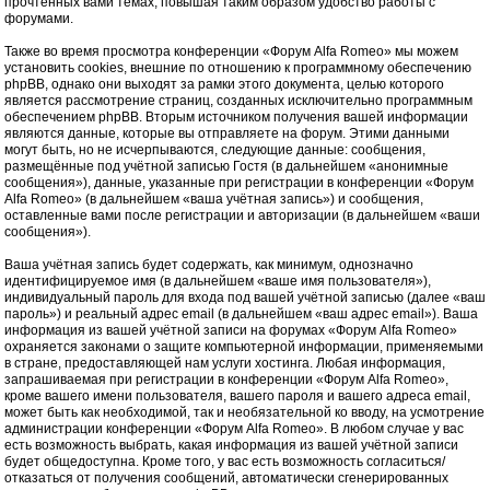
прочтённых вами темах, повышая таким образом удобство работы с
форумами.
Также во время просмотра конференции «Форум Alfa Romeo» мы можем
установить cookies, внешние по отношению к программному обеспечению
phpBB, однако они выходят за рамки этого документа, целью которого
является рассмотрение страниц, созданных исключительно программным
обеспечением phpBB. Вторым источником получения вашей информации
являются данные, которые вы отправляете на форум. Этими данными
могут быть, но не исчерпываются, следующие данные: сообщения,
размещённые под учётной записью Гостя (в дальнейшем «анонимные
сообщения»), данные, указанные при регистрации в конференции «Форум
Alfa Romeo» (в дальнейшем «ваша учётная запись») и сообщения,
оставленные вами после регистрации и авторизации (в дальнейшем «ваши
сообщения»).
Ваша учётная запись будет содержать, как минимум, однозначно
идентифицируемое имя (в дальнейшем «ваше имя пользователя»),
индивидуальный пароль для входа под вашей учётной записью (далее «ваш
пароль») и реальный адрес email (в дальнейшем «ваш адрес email»). Ваша
информация из вашей учётной записи на форумах «Форум Alfa Romeo»
охраняется законами о защите компьютерной информации, применяемыми
в стране, предоставляющей нам услуги хостинга. Любая информация,
запрашиваемая при регистрации в конференции «Форум Alfa Romeo»,
кроме вашего имени пользователя, вашего пароля и вашего адреса email,
может быть как необходимой, так и необязательной ко вводу, на усмотрение
администрации конференции «Форум Alfa Romeo». В любом случае у вас
есть возможность выбрать, какая информация из вашей учётной записи
будет общедоступна. Кроме того, у вас есть возможность согласиться/
отказаться от получения сообщений, автоматически сгенерированных