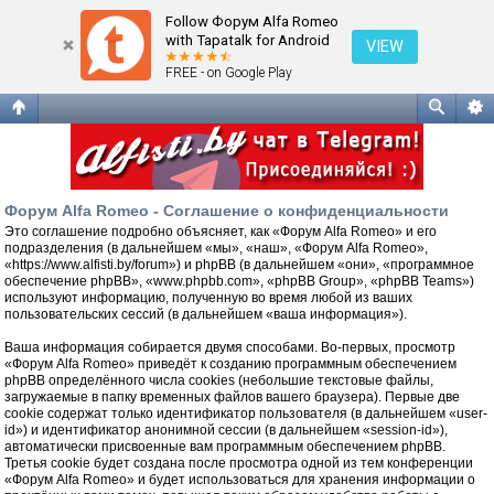
Соглашение о конфиденциальности
Follow Форум Alfa Romeo
with Tapatalk for Android
VIEW
FREE - on Google Play
Форум Alfa Romeo - Соглашение о конфиденциальности
Это соглашение подробно объясняет, как «Форум Alfa Romeo» и его
подразделения (в дальнейшем «мы», «наш», «Форум Alfa Romeo»,
«https://www.alfisti.by/forum») и phpBB (в дальнейшем «они», «программное
обеспечение phpBB», «www.phpbb.com», «phpBB Group», «phpBB Teams»)
используют информацию, полученную во время любой из ваших
пользовательских сессий (в дальнейшем «ваша информация»).
Ваша информация собирается двумя способами. Во-первых, просмотр
«Форум Alfa Romeo» приведёт к созданию программным обеспечением
phpBB определённого числа cookies (небольшие текстовые файлы,
загружаемые в папку временных файлов вашего браузера). Первые две
cookie содержат только идентификатор пользователя (в дальнейшем «user-
id») и идентификатор анонимной сессии (в дальнейшем «session-id»),
автоматически присвоенные вам программным обеспечением phpBB.
Третья cookie будет создана после просмотра одной из тем конференции
«Форум Alfa Romeo» и будет использоваться для хранения информации о