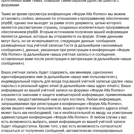
прочтённых вами темах, повышая таким образом удобство работы с
форумами.
Также во время просмотра конференции «Форум Alfa Romeo» мы можем
установить cookies, внешние по отношению к программному обеспечению
phpBB, однако они выходят за рамки этого документа, целью которого
является рассмотрение страниц, созданных исключительно программным
обеспечением phpBB. Вторым источником получения вашей информации
являются данные, которые вы отправляете на форум. Этими данными
могут быть, но не исчерпываются, следующие данные: сообщения,
размещённые под учётной записью Гостя (в дальнейшем «анонимные
сообщения»), данные, указанные при регистрации в конференции «Форум
Alfa Romeo» (в дальнейшем «ваша учётная запись») и сообщения,
оставленные вами после регистрации и авторизации (в дальнейшем «ваши
сообщения»).
Ваша учётная запись будет содержать, как минимум, однозначно
идентифицируемое имя (в дальнейшем «ваше имя пользователя»),
индивидуальный пароль для входа под вашей учётной записью (далее «ваш
пароль») и реальный адрес email (в дальнейшем «ваш адрес email»). Ваша
информация из вашей учётной записи на форумах «Форум Alfa Romeo»
охраняется законами о защите компьютерной информации, применяемыми
в стране, предоставляющей нам услуги хостинга. Любая информация,
запрашиваемая при регистрации в конференции «Форум Alfa Romeo»,
кроме вашего имени пользователя, вашего пароля и вашего адреса email,
может быть как необходимой, так и необязательной ко вводу, на усмотрение
администрации конференции «Форум Alfa Romeo». В любом случае у вас
есть возможность выбрать, какая информация из вашей учётной записи
будет общедоступна. Кроме того, у вас есть возможность согласиться/
отказаться от получения сообщений, автоматически сгенерированных