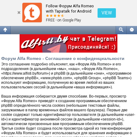
Соглашение о конфиденциальности
Follow Форум Alfa Romeo
with Tapatalk for Android
VIEW
FREE - on Google Play
Форум Alfa Romeo - Соглашение о конфиденциальности
Это соглашение подробно объясняет, как «Форум Alfa Romeo» и его
подразделения (в дальнейшем «мы», «наш», «Форум Alfa Romeo»,
«https://www.alfisti.by/forum») и phpBB (в дальнейшем «они», «программное
обеспечение phpBB», «www.phpbb.com», «phpBB Group», «phpBB Teams»)
используют информацию, полученную во время любой из ваших
пользовательских сессий (в дальнейшем «ваша информация»).
Ваша информация собирается двумя способами. Во-первых, просмотр
«Форум Alfa Romeo» приведёт к созданию программным обеспечением
phpBB определённого числа cookies (небольшие текстовые файлы,
загружаемые в папку временных файлов вашего браузера). Первые две
cookie содержат только идентификатор пользователя (в дальнейшем «user-
id») и идентификатор анонимной сессии (в дальнейшем «session-id»),
автоматически присвоенные вам программным обеспечением phpBB.
Третья cookie будет создана после просмотра одной из тем конференции
«Форум Alfa Romeo» и будет использоваться для хранения информации о