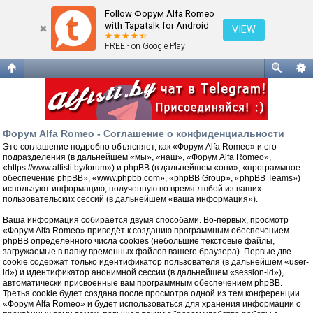
Соглашение о конфиденциальности
Follow Форум Alfa Romeo
with Tapatalk for Android
VIEW
FREE - on Google Play
Форум Alfa Romeo - Соглашение о конфиденциальности
Это соглашение подробно объясняет, как «Форум Alfa Romeo» и его
подразделения (в дальнейшем «мы», «наш», «Форум Alfa Romeo»,
«https://www.alfisti.by/forum») и phpBB (в дальнейшем «они», «программное
обеспечение phpBB», «www.phpbb.com», «phpBB Group», «phpBB Teams»)
используют информацию, полученную во время любой из ваших
пользовательских сессий (в дальнейшем «ваша информация»).
Ваша информация собирается двумя способами. Во-первых, просмотр
«Форум Alfa Romeo» приведёт к созданию программным обеспечением
phpBB определённого числа cookies (небольшие текстовые файлы,
загружаемые в папку временных файлов вашего браузера). Первые две
cookie содержат только идентификатор пользователя (в дальнейшем «user-
id») и идентификатор анонимной сессии (в дальнейшем «session-id»),
автоматически присвоенные вам программным обеспечением phpBB.
Третья cookie будет создана после просмотра одной из тем конференции
«Форум Alfa Romeo» и будет использоваться для хранения информации о