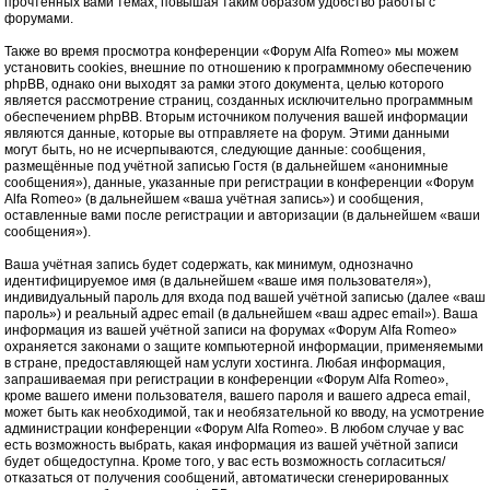
прочтённых вами темах, повышая таким образом удобство работы с
форумами.
Также во время просмотра конференции «Форум Alfa Romeo» мы можем
установить cookies, внешние по отношению к программному обеспечению
phpBB, однако они выходят за рамки этого документа, целью которого
является рассмотрение страниц, созданных исключительно программным
обеспечением phpBB. Вторым источником получения вашей информации
являются данные, которые вы отправляете на форум. Этими данными
могут быть, но не исчерпываются, следующие данные: сообщения,
размещённые под учётной записью Гостя (в дальнейшем «анонимные
сообщения»), данные, указанные при регистрации в конференции «Форум
Alfa Romeo» (в дальнейшем «ваша учётная запись») и сообщения,
оставленные вами после регистрации и авторизации (в дальнейшем «ваши
сообщения»).
Ваша учётная запись будет содержать, как минимум, однозначно
идентифицируемое имя (в дальнейшем «ваше имя пользователя»),
индивидуальный пароль для входа под вашей учётной записью (далее «ваш
пароль») и реальный адрес email (в дальнейшем «ваш адрес email»). Ваша
информация из вашей учётной записи на форумах «Форум Alfa Romeo»
охраняется законами о защите компьютерной информации, применяемыми
в стране, предоставляющей нам услуги хостинга. Любая информация,
запрашиваемая при регистрации в конференции «Форум Alfa Romeo»,
кроме вашего имени пользователя, вашего пароля и вашего адреса email,
может быть как необходимой, так и необязательной ко вводу, на усмотрение
администрации конференции «Форум Alfa Romeo». В любом случае у вас
есть возможность выбрать, какая информация из вашей учётной записи
будет общедоступна. Кроме того, у вас есть возможность согласиться/
отказаться от получения сообщений, автоматически сгенерированных