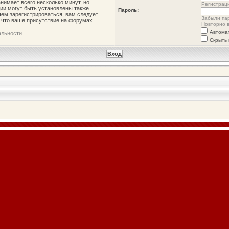
нимает всего несколько минут, но
Регистрац
ии могут быть установлены также
Пароль:
ем зарегистрироваться, вам следует
Забыли па
, что ваше присутствие на форумах
Повторно в
Автома
альности
Скрыть 