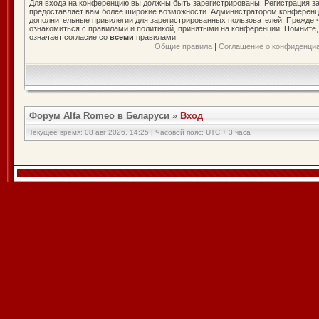
Для входа на конференцию вы должны быть зарегистрированы. Регистрация за
предоставляет вам более широкие возможности. Администратором конференц
дополнительные привилегии для зарегистрированных пользователей. Прежде ч
ознакомиться с правилами и политикой, принятыми на конференции. Помните
означает согласие со
всеми
правилами.
Общие правила
|
Соглашение о конфиденци
Форум Alfa Romeo в Беларуси
»
Вход
Текущее время: 08 авг 2026, 14:25 | Часовой пояс: UTC + 3 часа