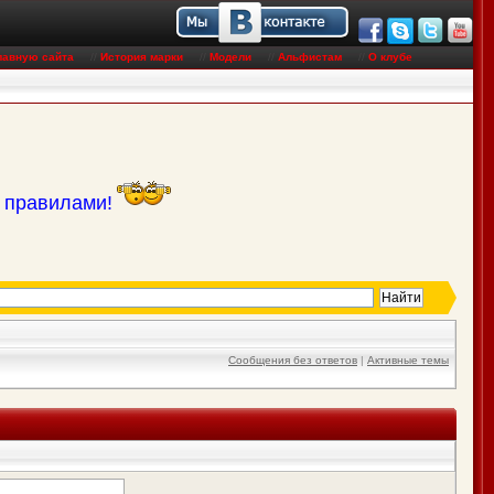
лавную сайта
//
История марки
//
Модели
//
Альфистам
//
О клубе
с правилами!
Сообщения без ответов
|
Активные темы