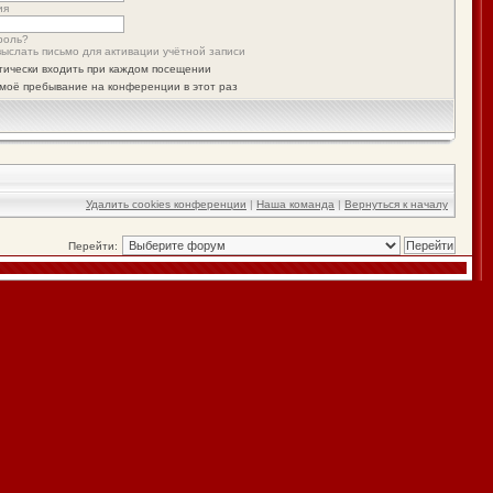
ия
роль?
ыслать письмо для активации учётной записи
тически входить при каждом посещении
моё пребывание на конференции в этот раз
Удалить cookies конференции
|
Наша команда
|
Вернуться к началу
Перейти: