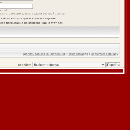
ия
роль?
ыслать письмо для активации учётной записи
тически входить при каждом посещении
моё пребывание на конференции в этот раз
Удалить cookies конференции
|
Наша команда
|
Вернуться к началу
Перейти: