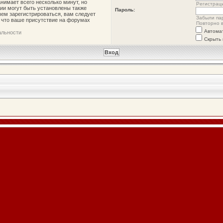
нимает всего несколько минут, но
Регистрац
ии могут быть установлены также
Пароль:
ем зарегистрироваться, вам следует
Забыли па
, что ваше присутствие на форумах
Повторно в
Автома
альности
Скрыть 