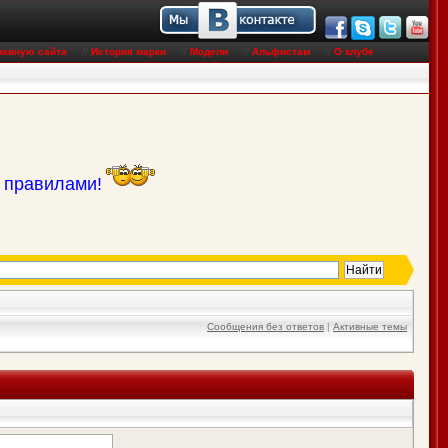
лавную сайта
//
История марки
//
Модели
//
Альфистам
//
О клубе
с правилами!
Сообщения без ответов
|
Активные темы