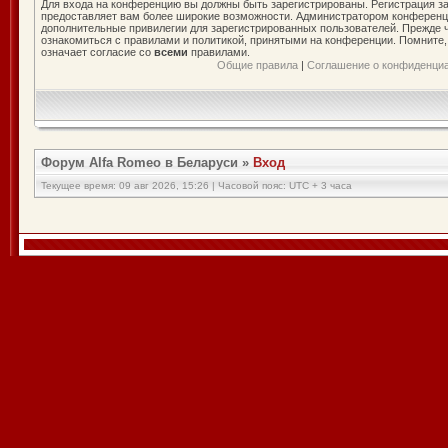
Для входа на конференцию вы должны быть зарегистрированы. Регистрация за
предоставляет вам более широкие возможности. Администратором конференц
дополнительные привилегии для зарегистрированных пользователей. Прежде ч
ознакомиться с правилами и политикой, принятыми на конференции. Помните
означает согласие со
всеми
правилами.
Общие правила
|
Соглашение о конфиденци
Форум Alfa Romeo в Беларуси
»
Вход
Текущее время: 09 авг 2026, 15:26 | Часовой пояс: UTC + 3 часа