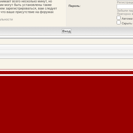
нимает всего несколько минут, но
Регистрац
ии могут быть установлены также
Пароль:
ем зарегистрироваться, вам следует
Забыли па
, что ваше присутствие на форумах
Повторно в
Автома
альности
Скрыть 