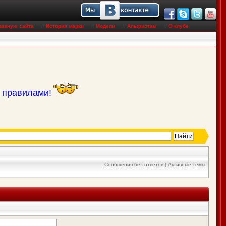
лавную сайта
//
История марки
//
Модели
//
Альфистам
//
О клубе
с правилами!
Сообщения без ответов
|
Активные темы