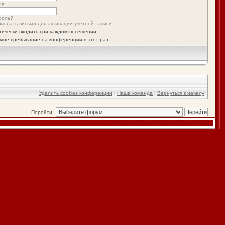
ия
роль?
ыслать письмо для активации учётной записи
тически входить при каждом посещении
моё пребывание на конференции в этот раз
Удалить cookies конференции
|
Наша команда
|
Вернуться к началу
Перейти: