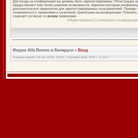
Для входа на конференцию вы должны быть зарегистрированы. Регистрация за
предоставляет вам более широкие возможности. Администратором конференц
дополнительные привилегии для зарегистрированных пользователей. Прежде ч
ознакомиться с правилами и политикой, принятыми на конференции. Помните
означает согласие со
всеми
правилами.
Общие правила
|
Соглашение о конфиденци
Форум Alfa Romeo в Беларуси
»
Вход
Текущее время: 09 авг 2026, 10:01 | Часовой пояс: UTC + 3 часа