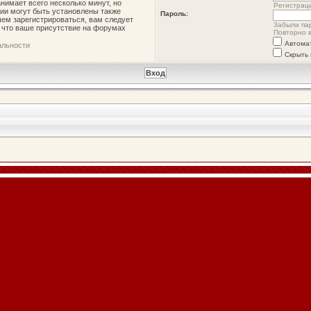
нимает всего несколько минут, но
Регистрац
ии могут быть установлены также
Пароль:
ем зарегистрироваться, вам следует
Забыли па
, что ваше присутствие на форумах
Повторно в
Автома
альности
Скрыть 