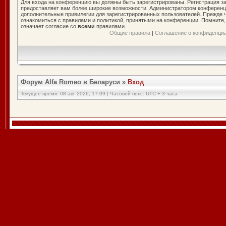
Для входа на конференцию вы должны быть зарегистрированы. Регистрация за
предоставляет вам более широкие возможности. Администратором конференц
дополнительные привилегии для зарегистрированных пользователей. Прежде ч
ознакомиться с правилами и политикой, принятыми на конференции. Помните
означает согласие со
всеми
правилами.
Общие правила
|
Соглашение о конфиденци
Форум Alfa Romeo в Беларуси
»
Вход
Текущее время: 08 авг 2026, 17:09 | Часовой пояс: UTC + 3 часа