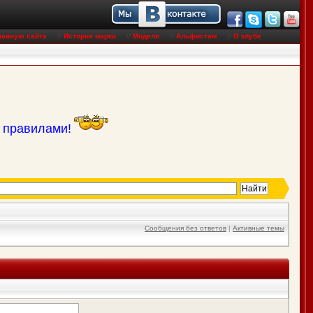
лавную сайта
//
История марки
//
Модели
//
Альфистам
//
О клубе
с правилами!
Сообщения без ответов
|
Активные темы