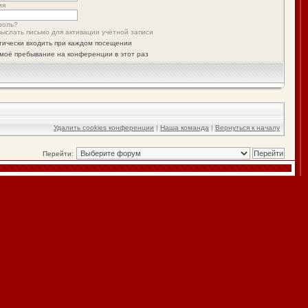
ия
роль?
ыслать письмо для активации учётной записи
тически входить при каждом посещении
моё пребывание на конференции в этот раз
Удалить cookies конференции
|
Наша команда
|
Вернуться к началу
Перейти: