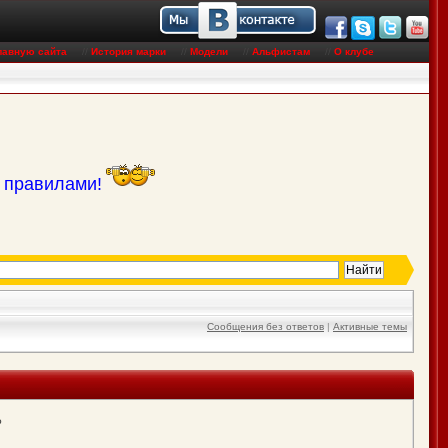
лавную сайта
//
История марки
//
Модели
//
Альфистам
//
О клубе
с правилами!
Сообщения без ответов
|
Активные темы
?