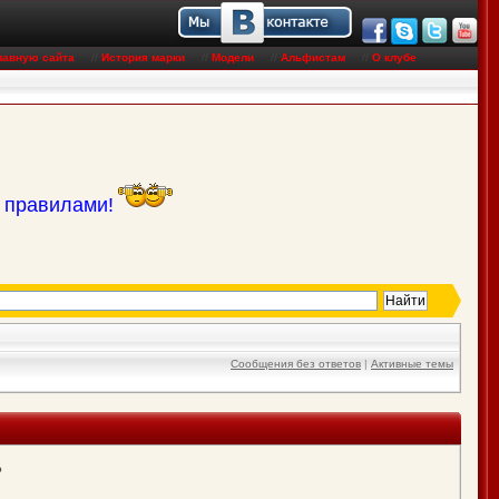
лавную сайта
//
История марки
//
Модели
//
Альфистам
//
О клубе
с правилами!
Сообщения без ответов
|
Активные темы
?