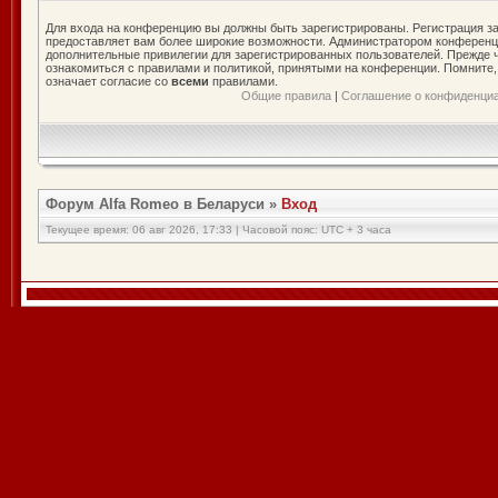
Для входа на конференцию вы должны быть зарегистрированы. Регистрация за
предоставляет вам более широкие возможности. Администратором конференц
дополнительные привилегии для зарегистрированных пользователей. Прежде ч
ознакомиться с правилами и политикой, принятыми на конференции. Помните
означает согласие со
всеми
правилами.
Общие правила
|
Соглашение о конфиденци
Форум Alfa Romeo в Беларуси
»
Вход
Текущее время: 06 авг 2026, 17:33 | Часовой пояс: UTC + 3 часа