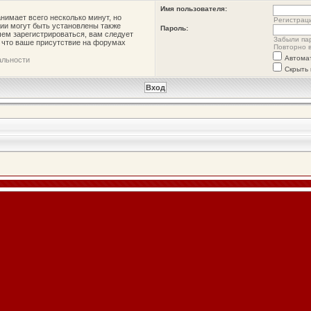
Имя пользователя:
нимает всего несколько минут, но
Регистрац
ии могут быть установлены также
Пароль:
ем зарегистрироваться, вам следует
Забыли па
, что ваше присутствие на форумах
Повторно в
Автома
альности
Скрыть 