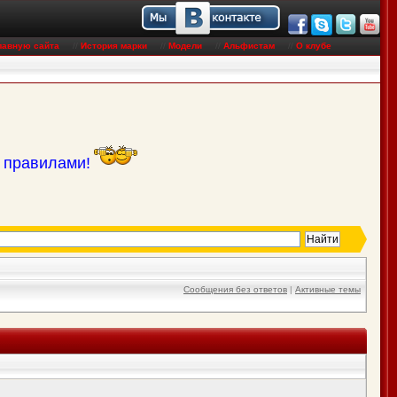
лавную сайта
//
История марки
//
Модели
//
Альфистам
//
О клубе
с правилами!
Сообщения без ответов
|
Активные темы