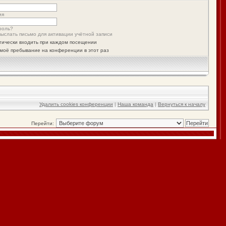
ия
роль?
ыслать письмо для активации учётной записи
тически входить при каждом посещении
моё пребывание на конференции в этот раз
Удалить cookies конференции
|
Наша команда
|
Вернуться к началу
Перейти: