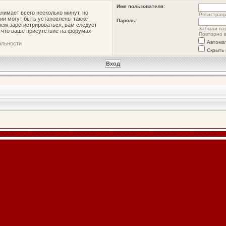
Имя пользователя:
нимает всего несколько минут, но
Регистрац
ии могут быть установлены также
Пароль:
ем зарегистрироваться, вам следует
Забыли па
, что ваше присутствие на форумах
Повторно в
Автома
альности
Скрыть 