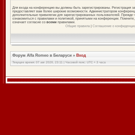
Для входа на конференцию вы должны быть зарегистрированы. Регистрация за
предоставляет вам более широкие возможности. Администратором конференц
дополнительные привилегии для зарегистрированных пользователей. Прежде ч
ознакомиться с правилами и политикой, принятыми на конференции. Помните
означает согласие со
всеми
правилами.
Общие правила
|
Соглашение о конфиденци
Форум Alfa Romeo в Беларуси
»
Вход
Текущее время: 07 авг 2026, 23:11 | Часовой пояс: UTC + 3 часа