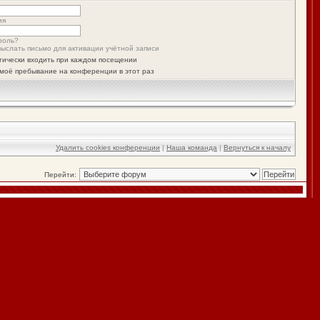
ия
роль?
ыслать письмо для активации учётной записи
тически входить при каждом посещении
моё пребывание на конференции в этот раз
Удалить cookies конференции
|
Наша команда
|
Вернуться к началу
Перейти: