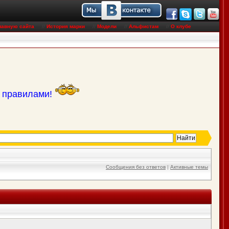
лавную сайта
//
История марки
//
Модели
//
Альфистам
//
О клубе
с правилами!
Сообщения без ответов
|
Активные темы